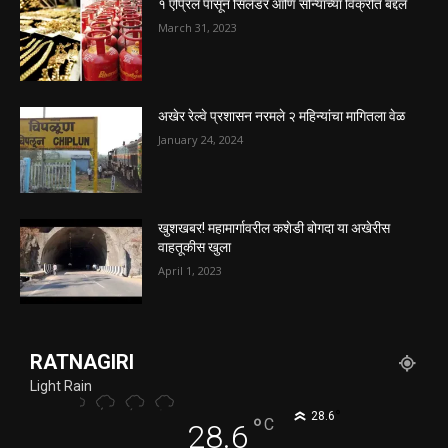
१ एप्रिल पासून सिलेंडर आणि सोन्याच्या विक्रीत बद्दल
March 31, 2023
अखेर रेल्वे प्रशासन नरमले २ महिन्यांचा मागितला वेळ
January 24, 2024
खुशखबर! महामार्गावरील कशेडी बोगदा या अखेरीस
वाहतूकीस खुला
April 1, 2023
RATNAGIRI
Light Rain
°
28.6
°
C
28.6