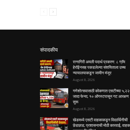
संपादकीय
रत्नागिरी अमली पदार्थ प्रकरण: ८ ग्रॅम
हेरॉईनसह पकडलेल्या संशयिताला उच्च
न्यायालयाकडून जामीन मंजूर
August 8, 2026
गणेशोत्सवासाठी कोकणात एसटीच्या ५,२
जादा फेऱ्या; १० ऑगस्टपासून गट आरक्षण
सुरू
August 8, 2026
खेडमध्ये एसटी वाहकाकडून विद्यार्थिनीची
छेडछाड; प्रशासनाची मोठी कारवाई, वाह