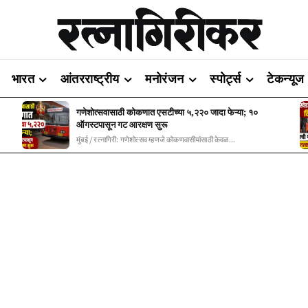
भारत
आंतरराष्ट्रीय
मनोरंजन
स्पोर्ट्स
टेकन्यूज
गणेशोत्सवासाठी कोकणात एसटीच्या ५,२२० जादा फेऱ्या; १०
ऑगस्टपासून गट आरक्षण सुरू
मुंबई / रत्नागिरी: गणेशोत्सव म्हणजे कोकणवासीयांसाठी केवळ...