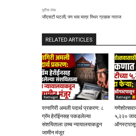
पूर्वीचा लेख
जीएसटी घटली; पण भाव मात्र स्थिर ग्राहक नाराज
RELATED ARTICLES
Ratnagiri
Ratnagiri
रत्नागिरी अमली पदार्थ प्रकरण: ८
गणेशोत्सव
ग्रॅम हेरॉईनसह पकडलेल्या
५,२२० जादा
संशयिताला उच्च न्यायालयाकडून
ऑगस्टपासू
जामीन मंजूर