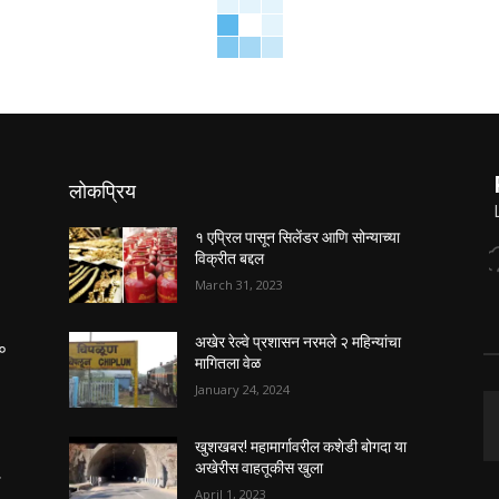
लोकप्रिय
१ एप्रिल पासून सिलेंडर आणि सोन्याच्या
विक्रीत बद्दल
March 31, 2023
अखेर रेल्वे प्रशासन नरमले २ महिन्यांचा
२०
मागितला वेळ
January 24, 2024
खुशखबर! महामार्गावरील कशेडी बोगदा या
अखेरीस वाहतूकीस खुला
क
April 1, 2023