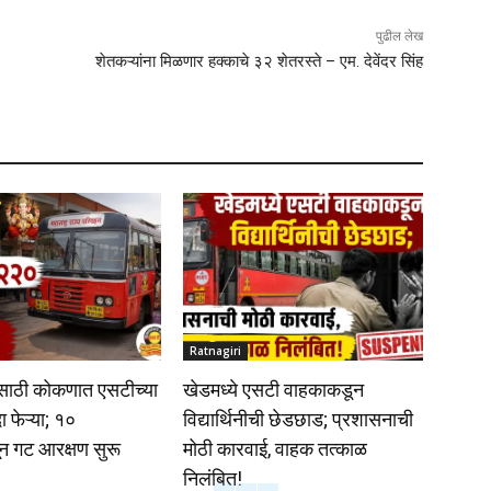
पुढील लेख
शेतकऱ्यांना मिळणार हक्काचे ३२ शेतरस्ते – एम. देवेंदर सिंह
Ratnagiri
ासाठी कोकणात एसटीच्या
खेडमध्ये एसटी वाहकाकडून
 फेऱ्या; १०
विद्यार्थिनीची छेडछाड; प्रशासनाची
न गट आरक्षण सुरू
मोठी कारवाई, वाहक तत्काळ
निलंबित!