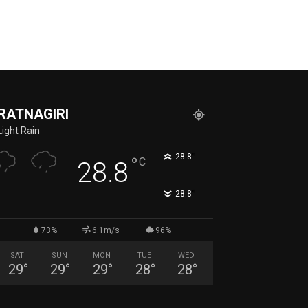
RATNAGIRI
Light Rain
°
28.8
°
C
28.8
°
28.8
73%
6.1m/s
96%
SAT
SUN
MON
TUE
WED
29
°
29
°
29
°
28
°
28
°