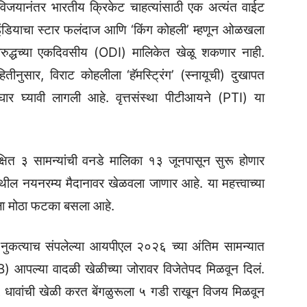
यानंतर भारतीय क्रिकेट चाहत्यांसाठी एक अत्यंत वाईट
ंडियाचा स्टार फलंदाज आणि ‘किंग कोहली’ म्हणून ओळखला
रुद्धच्या एकदिवसीय (ODI) मालिकेत खेळू शकणार नाही.
तीनुसार, विराट कोहलीला ‘हॅमस्ट्रिंग’ (स्नायूची) दुखापत
घार घ्यावी लागली आहे. वृत्तसंस्था पीटीआयने (PTI) या
्षित ३ सामन्यांची वनडे मालिका १३ जूनपासून सुरू होणार
ील नयनरम्य मैदानावर खेळवला जाणार आहे. या महत्त्वाच्या
घाला मोठा फटका बसला आहे.
नुकत्याच संपलेल्या आयपीएल २०२६ च्या अंतिम सामन्यात
CB) आपल्या वादळी खेळीच्या जोरावर विजेतेपद मिळवून दिलं.
५ धावांची खेळी करत बेंगळुरूला ५ गडी राखून विजय मिळवून