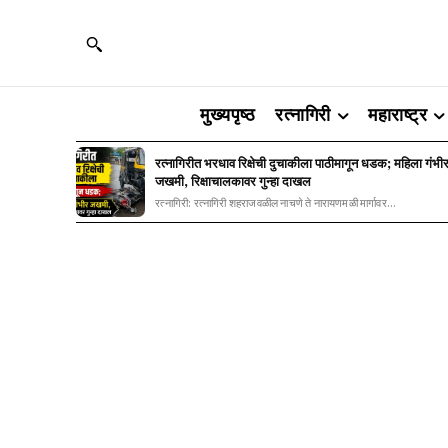
मुख्यपृष्ठ
रत्नागिरी
महाराष्ट्र
रत्नागिरीत भरधाव रिक्षेची दुचाकीला पाठीमागून धडक; महिला गंभी
जखमी, रिक्षाचालकावर गुन्हा दाखल
रत्नागिरी: रत्नागिरी शहराजवळील नाचणे ते नारायणमळी मार्गावर...