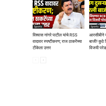
Sports
Sports
विश्वास नांगरे पाटील यांचे RSS
आरसीबीने स
वादावर स्पष्टीकरण; राज ठाकरेंच्या
बाजी! कुठे
टीकेला उत्तर
विजयी परेड