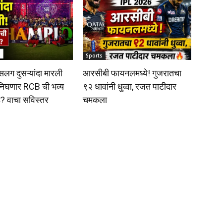
Sports
लग दुसऱ्यांदा मारली
आरसीबी फायनलमध्ये! गुजरातचा
 निघणार RCB ची भव्य
९२ धावांनी धुव्वा, रजत पाटीदार
? वाचा सविस्तर
चमकला