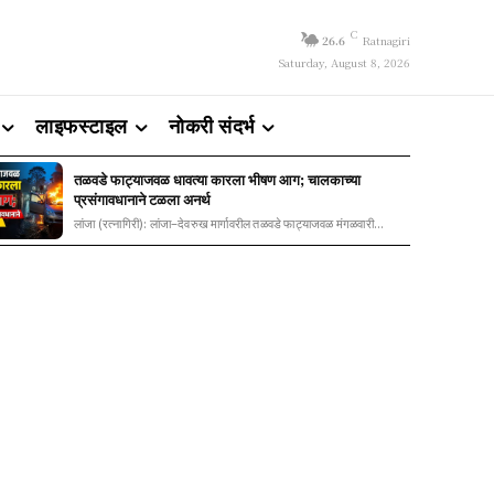
C
26.6
Ratnagiri
Saturday, August 8, 2026
लाइफस्टाइल
नोकरी संदर्भ
तळवडे फाट्याजवळ धावत्या कारला भीषण आग; चालकाच्या
प्रसंगावधानाने टळला अनर्थ
लांजा (रत्नागिरी): लांजा–देवरुख मार्गावरील तळवडे फाट्याजवळ मंगळवारी...