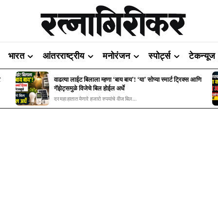
भारत
आंतरराष्ट्रीय
मनोरंजन
स्पोर्ट्स
टेकन्यूज
र
वाढत्या लाईट बिलाला म्हणा ‘बाय बाय’! ‘या’ सोप्या स्मार्ट ट्रिक्स आणि
गॅझेट्समुळे विजेचे बिल होईल अर्धे
दरमहा हातात येणारे हजारो रुपयांचे वीज बिल...