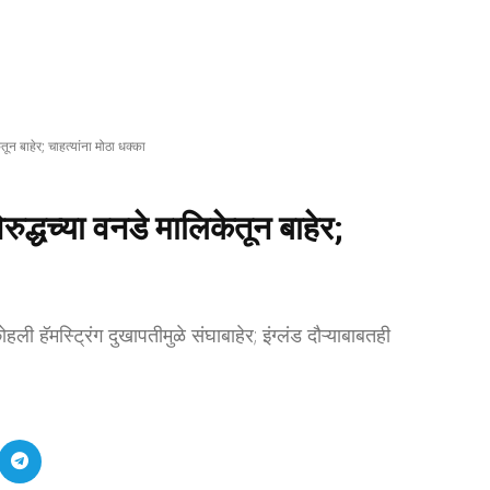
ून बाहेर; चाहत्यांना मोठा धक्का
द्धच्या वनडे मालिकेतून बाहेर;
ली हॅमस्ट्रिंग दुखापतीमुळे संघाबाहेर; इंग्लंड दौऱ्याबाबतही