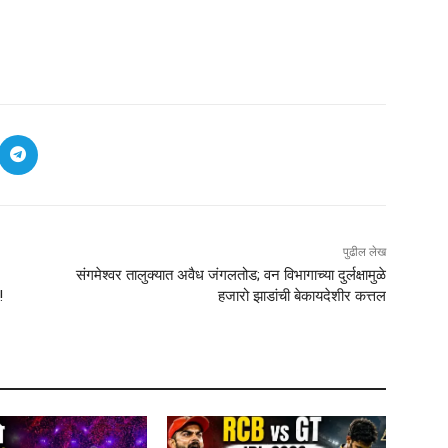
पुढील लेख
संगमेश्वर तालुक्यात अवैध जंगलतोड; वन विभागाच्या दुर्लक्षामुळे
!
हजारो झाडांची बेकायदेशीर कत्तल