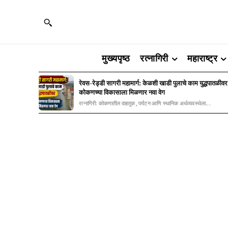
मुख्यपृष्ठ
रत्नागिरी
महाराष्ट्र
रेवस-रेड्डी सागरी महामार्ग: केळशी खाडी पुलाचे काम युद्धपातळीवर
कोकणच्या विकासाला मिळणार नवा वेग
रत्नागिरी: कोकणातील वाहतूक, पर्यटन आणि स्थानिक अर्थव्यवस्थेला...