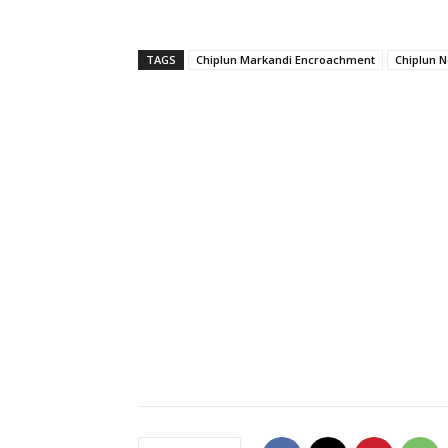
TAGS
Chiplun Markandi Encroachment
Chiplun 