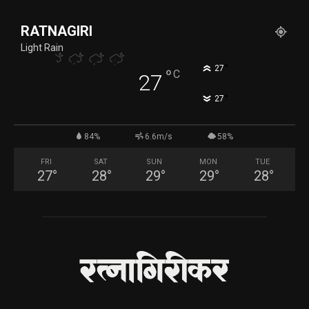
RATNAGIRI
Light Rain
°
27
°
C
27
°
27
84%
6.6m/s
58%
FRI
SAT
SUN
MON
TUE
27
°
28
°
29
°
29
°
28
°