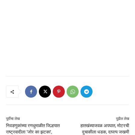
पूर्वीचा लेख
पुढील लेख
निवडणुकांच्या रणधुमाळीत जिल्हयात
हातखंब्याजवळ अपघात, मोटरची
राष्ट्रवादीला ‘जोर का झटका’,
दुचाकीला धडक, दापत्य जखमी