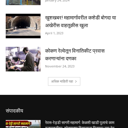
संपादकीय
रेवस-रेड्डी सागरी महामार्ग: केळशी खाडी पुलाचे काम
युद्धपातळीवर; कोकणच्या विकासाला मिळणार नवा वेग