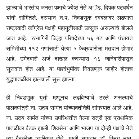
झाल्याचे भारतीय जनता पक्षाचे ज्येष्ठ नेते अॅड. दिपक पटवर्धन
यांनी सांगितले. दरम्यान न.प. निवडणूक स्वबळावर लढणारा
राष्ट्रवादी काँग्रेस पक्षही महायुतीसाठी उत्सुक असल्याचे बोलले
जात आहे.. रत्नागिरी जिल्हा परिषदेच्या ५६ गट आणि पंचायत
समितीच्या ११२ गणांसाठी येत्या ५ फेब्रुवारीला मतदान होणार
आहे. उमेदवारी अर्ज दाखल करण्यास १६ जानेवारीपासून
सुरूवात होत आहे. या पार्श्वभुमीवर निवडणूक जाहीर होताच
युद्धपातळीवर हालचाली सुरू झाल्या.
ही निवडणूक युती म्हणूनच लढविण्याचे ठरले असल्याचे
पालकमंत्री ना. उदय सामंत यांच्यावतीनेही सांगण्यात आले आहे.
ना. उदय सामंत यांच्या उपस्थितीत गेल्या रात्री एक प्राथमिक
पातळीवर बैठक झाली. शिवसेना आणि भाजप या दोन्ही पक्षांचे नेते
त्या बैठकीला उपस्थित होते. माजी आमदार डॉ. विनय नातू,