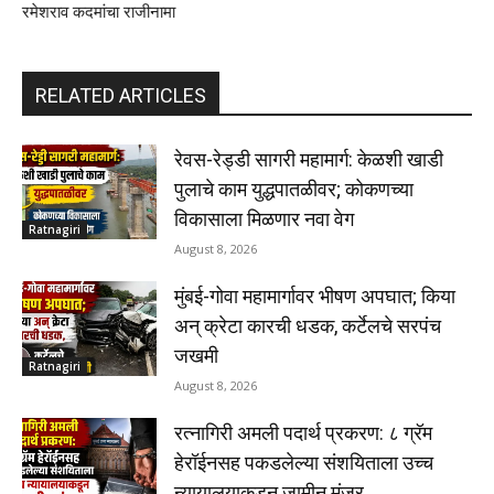
रमेशराव कदमांचा राजीनामा
RELATED ARTICLES
रेवस-रेड्डी सागरी महामार्ग: केळशी खाडी
पुलाचे काम युद्धपातळीवर; कोकणच्या
विकासाला मिळणार नवा वेग
Ratnagiri
August 8, 2026
मुंबई-गोवा महामार्गावर भीषण अपघात; किया
अन् क्रेटा कारची धडक, कर्टेलचे सरपंच
जखमी
Ratnagiri
August 8, 2026
रत्नागिरी अमली पदार्थ प्रकरण: ८ ग्रॅम
हेरॉईनसह पकडलेल्या संशयिताला उच्च
न्यायालयाकडून जामीन मंजूर