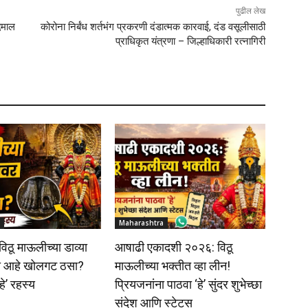
पुढील लेख
देमाल
कोरोना निर्बंध शर्तभंग प्रकरणी दंडात्मक कारवाई, दंड वसूलीसाठी
प्राधिकृत यंत्रणा – जिल्हाधिकारी रत्नागिरी
Maharashtra
 विठू माऊलीच्या डाव्या
आषाढी एकादशी २०२६: विठू
ा आहे खोलगट ठसा?
माऊलीच्या भक्तीत व्हा लीन!
हे’ रहस्य
प्रियजनांना पाठवा ‘हे’ सुंदर शुभेच्छा
संदेश आणि स्टेटस