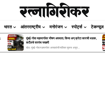
भारत
आंतरराष्ट्रीय
मनोरंजन
स्पोर्ट्स
टेकन्यूज
;
मुंबई-गोवा महामार्गावर भीषण अपघात; किया अन् क्रेटा कारची धडक,
कर्टेलचे सरपंच जखमी
खेड: मुंबई-गोवा महामार्गावर अपघातांची मालिका सुरूच असून...