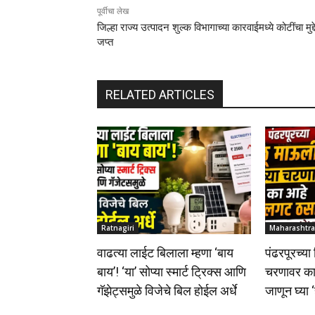
पूर्वीचा लेख
जिल्हा राज्य उत्पादन शुल्क विभागाच्या कारवाईमध्ये कोटींचा मुद्
जप्त
RELATED ARTICLES
Ratnagiri
Maharashtra
वाढत्या लाईट बिलाला म्हणा ‘बाय
पंढरपूरच्या
बाय’! ‘या’ सोप्या स्मार्ट ट्रिक्स आणि
चरणावर क
गॅझेट्समुळे विजेचे बिल होईल अर्धे
जाणून घ्या ‘