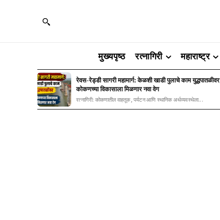
मुख्यपृष्ठ
रत्नागिरी
महाराष्ट्र
रेवस-रेड्डी सागरी महामार्ग: केळशी खाडी पुलाचे काम युद्धपातळीवर
कोकणच्या विकासाला मिळणार नवा वेग
रत्नागिरी: कोकणातील वाहतूक, पर्यटन आणि स्थानिक अर्थव्यवस्थेला...