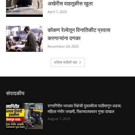
संपादकीय
रत्नागिरीत भरधाव रिक्षेची दुचाकीला पाठीमागून धडक;
महिला गंभीर जखमी, रिक्षाचालकावर गुन्हा दाखल
August 7, 2026