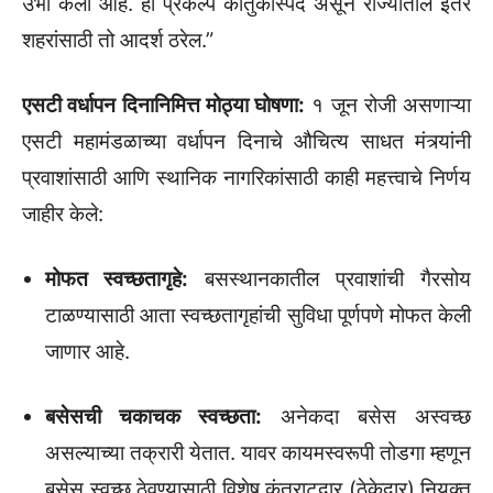
उभी केली आहे. हा प्रकल्प कौतुकास्पद असून राज्यातील इतर
शहरांसाठी तो आदर्श ठरेल.”
एसटी वर्धापन दिनानिमित्त मोठ्या घोषणा:
१ जून रोजी असणाऱ्या
एसटी महामंडळाच्या वर्धापन दिनाचे औचित्य साधत मंत्र्यांनी
प्रवाशांसाठी आणि स्थानिक नागरिकांसाठी काही महत्त्वाचे निर्णय
जाहीर केले:
मोफत स्वच्छतागृहे:
बसस्थानकातील प्रवाशांची गैरसोय
टाळण्यासाठी आता स्वच्छतागृहांची सुविधा पूर्णपणे मोफत केली
जाणार आहे.
बसेसची चकाचक स्वच्छता:
अनेकदा बसेस अस्वच्छ
असल्याच्या तक्रारी येतात. यावर कायमस्वरूपी तोडगा म्हणून
बसेस स्वच्छ ठेवण्यासाठी विशेष कंत्राटदार (ठेकेदार) नियुक्त