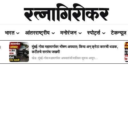
भारत
आंतरराष्ट्रीय
मनोरंजन
स्पोर्ट्स
टेकन्यूज
;
मुंबई-गोवा महामार्गावर भीषण अपघात; किया अन् क्रेटा कारची धडक,
कर्टेलचे सरपंच जखमी
खेड: मुंबई-गोवा महामार्गावर अपघातांची मालिका सुरूच असून...