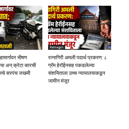
Ratnagiri
महामार्गावर भीषण
रत्नागिरी अमली पदार्थ प्रकरण: ८
ा अन् क्रेटा कारची
ग्रॅम हेरॉईनसह पकडलेल्या
ेलचे सरपंच जखमी
संशयिताला उच्च न्यायालयाकडून
जामीन मंजूर