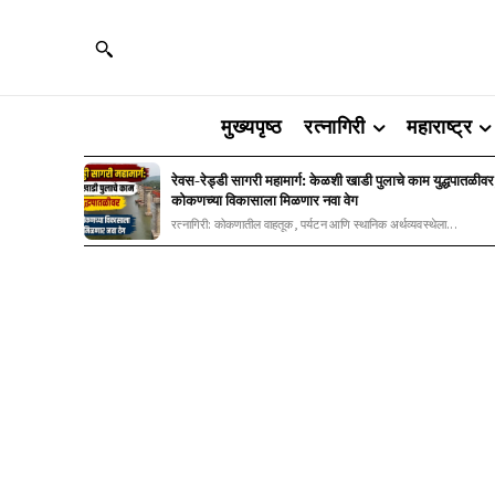
मुख्यपृष्ठ
रत्नागिरी
महाराष्ट्र
रेवस-रेड्डी सागरी महामार्ग: केळशी खाडी पुलाचे काम युद्धपातळीवर
कोकणच्या विकासाला मिळणार नवा वेग
रत्नागिरी: कोकणातील वाहतूक, पर्यटन आणि स्थानिक अर्थव्यवस्थेला...