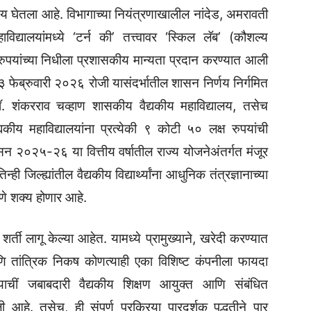
र्णय घेतला आहे. विभागाच्या नियंत्रणाखालील नांदेड, अमरावती
द्यालयांमध्ये ‘टर्न की’ तत्त्वावर ‘स्किल लॅब’ (कौशल्य
ुपयांच्या निधीला प्रशासकीय मान्यता प्रदान करण्यात आली
१३ फेब्रुवारी २०२६ रोजी यासंदर्भातील शासन निर्णय निर्गमित
ॉ. शंकरराव चव्हाण शासकीय वैद्यकीय महाविद्यालय, तसेच
ीय महाविद्यालयांना प्रत्येकी ९ कोटी ५० लक्ष रुपयांची
न २०२५-२६ या वित्तीय वर्षातील राज्य योजनेअंतर्गत मंजूर
ी जिल्ह्यांतील वैद्यकीय विद्यार्थ्यांना आधुनिक तंत्रज्ञानाच्या
रणे शक्य होणार आहे.
ती लागू केल्या आहेत. यामध्ये प्रामुख्याने, खरेदी करण्यात
आणि तांत्रिक निकष कोणत्याही एका विशिष्ट कंपनीला फायदा
चीं जबाबदारी वैद्यकीय शिक्षण आयुक्त आणि संबंधित
ली आहे. तसेच, ही संपूर्ण प्रक्रिया पारदर्शक पद्धतीने पार