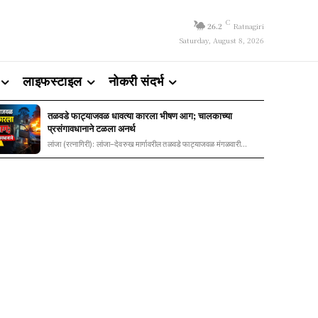
C
26.2
Ratnagiri
Saturday, August 8, 2026
लाइफस्टाइल
नोकरी संदर्भ
तळवडे फाट्याजवळ धावत्या कारला भीषण आग; चालकाच्या
प्रसंगावधानाने टळला अनर्थ
लांजा (रत्नागिरी): लांजा–देवरुख मार्गावरील तळवडे फाट्याजवळ मंगळवारी...