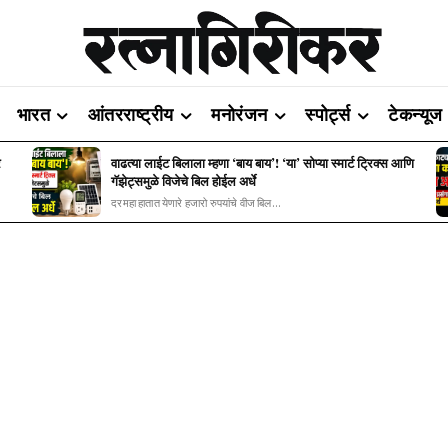
भारत
आंतरराष्ट्रीय
मनोरंजन
स्पोर्ट्स
टेकन्यूज
र
वाढत्या लाईट बिलाला म्हणा ‘बाय बाय’! ‘या’ सोप्या स्मार्ट ट्रिक्स आणि
गॅझेट्समुळे विजेचे बिल होईल अर्धे
दरमहा हातात येणारे हजारो रुपयांचे वीज बिल...