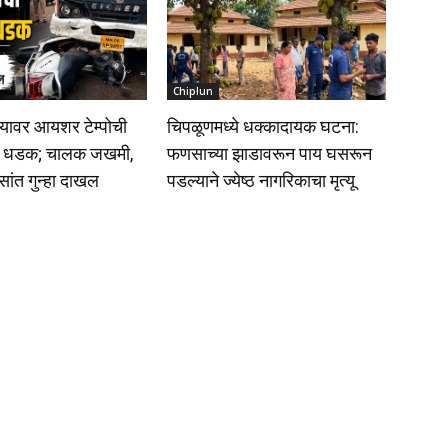
Chiplun
यावर आयशर टेम्पोची
चिपळूणमध्ये धक्कादायक घटना:
ाला धडक; चालक जखमी,
फणसाच्या झाडावरून पाय घसरून
िसांत गुन्हा दाखल
पडल्याने ज्येष्ठ नागरिकाचा मृत्यू