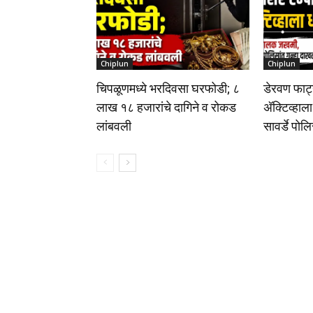
Chiplun
Chiplun
चिपळूणमध्ये भरदिवसा घरफोडी; ८
डेरवण फाट्
लाख १८ हजारांचे दागिने व रोकड
अ‍ॅक्टिव्ह
लांबवली
सावर्डे पोल