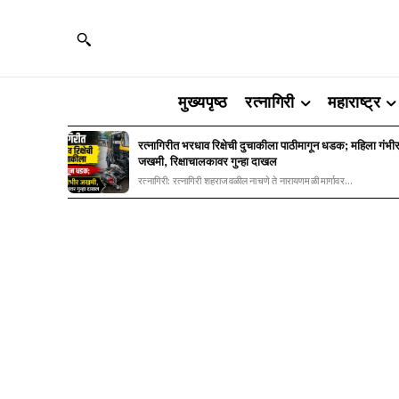
मुख्यपृष्ठ
रत्नागिरी
महाराष्ट्र
रत्नागिरीत भरधाव रिक्षेची दुचाकीला पाठीमागून धडक; महिला गंभी
जखमी, रिक्षाचालकावर गुन्हा दाखल
रत्नागिरी: रत्नागिरी शहराजवळील नाचणे ते नारायणमळी मार्गावर...