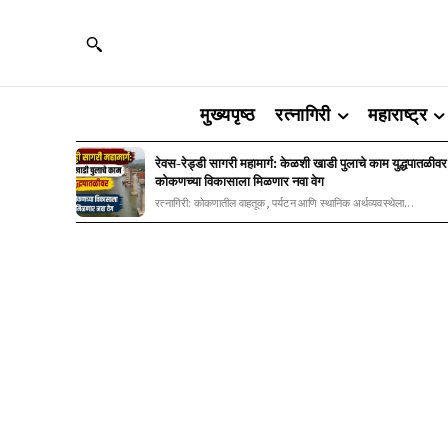
मुख्यपृष्ठ
रत्नागिरी
महाराष्ट्र
रेवस-रेड्डी सागरी महामार्ग: केळशी खाडी पुलाचे काम युद्धपातळीवर
कोकणच्या विकासाला मिळणार नवा वेग
रत्नागिरी: कोकणातील वाहतूक, पर्यटन आणि स्थानिक अर्थव्यवस्थेला...