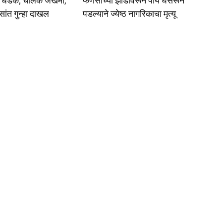
ाला धडक; चालक जखमी,
फणसाच्या झाडावरून पाय घसरून
िसांत गुन्हा दाखल
पडल्याने ज्येष्ठ नागरिकाचा मृत्यू