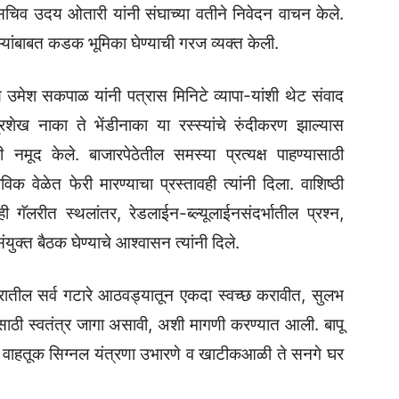
 सचिव उदय ओतारी यांनी संघाच्या वतीने निवेदन वाचन केले.
पाऱ्यांबाबत कडक भूमिका घेण्याची गरज व्यक्त केली.
ष उमेश सकपाळ यांनी पत्रास मिनिटे व्यापा-यांशी थेट संवाद
शेख नाका ते भेंडीनाका या रस्स्यांचे रुंदीकरण झाल्यास
नमूद केले. बाजारपेठेतील समस्या प्रत्यक्ष पाहण्यासाठी
विक वेळेत फेरी मारण्याचा प्रस्तावही त्यांनी दिला. वाशिष्ठी
गॅलरीत स्थलांतर, रेडलाईन-ब्ल्यूलाईनसंदर्भातील प्रश्न,
ुक्त बैठक घेण्याचे आश्वासन त्यांनी दिले.
तील सर्व गटारे आठवड्यातून एकदा स्वच्छ करावीत, सुलभ
ाठी स्वतंत्र जागा असावी, अशी मागणी करण्यात आली. बापू
े, वाहतूक सिग्नल यंत्रणा उभारणे व खाटीकआळी ते सनगे घर