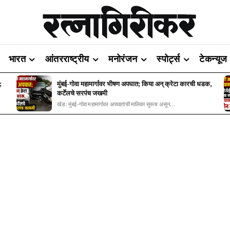
भारत
आंतरराष्ट्रीय
मनोरंजन
स्पोर्ट्स
टेकन्यूज
;
मुंबई-गोवा महामार्गावर भीषण अपघात; किया अन् क्रेटा कारची धडक,
कर्टेलचे सरपंच जखमी
खेड: मुंबई-गोवा महामार्गावर अपघातांची मालिका सुरूच असून...