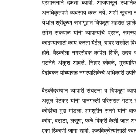
प्रशासनाने दक्षता घ्यावी. आजपासून स्थानिक 
अनधिकृतपणे व्यवसाय करू नये, अशी सूचना नग
येथील श्रीकृष्ण सभागृहात चिपळूण शहरात झालेल्या
उमेश सकपाळ यांनी व्यापाऱ्यांचे प्रश्न, समस्य
काढण्यासाठी काय करता येईल, यावर सखोल विच
होते. बैठकीला नगरसेवक कपिल शिर्के, उदय जु
गटनेते अंकुश आवले, निहार कोवळे, मुख्याधि
पेढांबकर यांच्यासह नगरपालिकेचे अधिकारी उपस्
बैठकीदरम्यान व्यापारी संघटना व चिपळूण व्याप
अतुल पेठकर यांनी पानगल्ली परिसरात गटार तुं
कोंडीचा मुद्दा मांडला. शमशुद्दीन सनगे यांनी बा
कांदा, बटाटा, लसूण, फळे विक्री केली जात असल्
एका ठिकाणी जागा द्यावी, फळविक्रेत्यांसाठी स्व