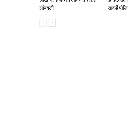
लाख १८ हजारांचे दागिने व रोकड
अ‍ॅक्टिव्ह
लांबवली
सावर्डे पोल