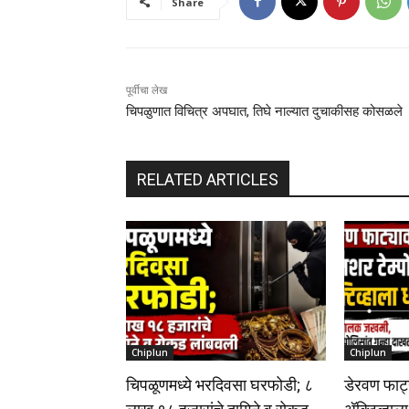
Share
पूर्वीचा लेख
चिपळुणात विचित्र अपघात, तिघे नाल्यात दुचाकीसह कोसळले
RELATED ARTICLES
Chiplun
Chiplun
चिपळूणमध्ये भरदिवसा घरफोडी; ८
डेरवण फाट्