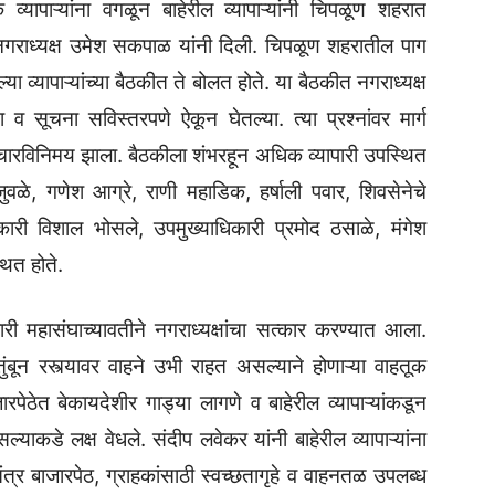
व्यापाऱ्यांना वगळून बाहेरील व्यापाऱ्यांनी चिपळूण शहरात
राध्यक्ष उमेश सकपाळ यांनी दिली. चिपळूण शहरातील पाग
 व्यापाऱ्यांच्या बैठकीत ते बोलत होते. या बैठकीत नगराध्यक्ष
ा व सूचना सविस्तरपणे ऐकून घेतल्या. त्या प्रश्नांवर मार्ग
ारविनिमय झाला. बैठकीला शंभरहून अधिक व्यापारी उपस्थित
वळे, गणेश आग्रे, राणी महाडिक, हर्षाली पवार, शिवसेनेचे
कारी विशाल भोसले, उपमुख्याधिकारी प्रमोद ठसाळे, मंगेश
थित होते.
ारी महासंघाच्यावतीने नगराध्यक्षांचा सत्कार करण्यात आला.
बून रस्त्यावर वाहने उभी राहत असल्याने होणाऱ्या वाहतूक
जारपेठेत बेकायदेशीर गाड्या लागणे व बाहेरील व्यापाऱ्यांकडून
याकडे लक्ष वेधले. संदीप लवेकर यांनी बाहेरील व्यापाऱ्यांना
तंत्र बाजारपेठ, ग्राहकांसाठी स्वच्छतागृहे व वाहनतळ उपलब्ध