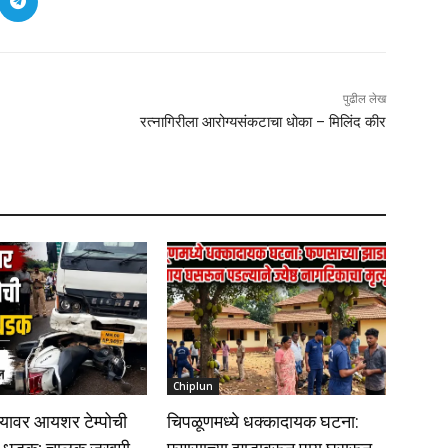
पुढील लेख
रत्नागिरीला आरोग्यसंकटाचा धोका – मिलिंद कीर
Chiplun
यावर आयशर टेम्पोची
चिपळूणमध्ये धक्कादायक घटना: