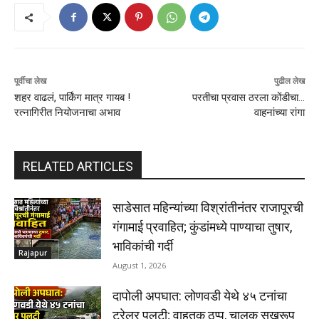
पूर्वीचा लेख
पुढील लेख
शहर वाढलं, पार्किंग मात्र गायब !
परतीचा प्रवास ठरला कोंडीचा…
रत्नागिरीत नियोजनाचा अभाव
वाहनांच्या रांगा
RELATED ARTICLES
साडेसात महिन्यांच्या विश्रांतीनंतर राजापूरची
गंगामाई प्रवाहित; कुंडांमध्ये पाण्याचा तुषार,
भाविकांची गर्दी
Rajapur
August 1, 2026
दापोली अपघात: लोणवडी येथे ४५ टनांचा
ट्रेलर पलटी; वाहतूक ठप्प, चालक सुखरूप