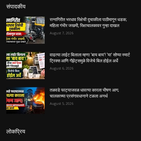
संपादकीय
रत्नागिरीत भरधाव रिक्षेची दुचाकीला पाठीमागून धडक;
महिला गंभीर जखमी, रिक्षाचालकावर गुन्हा दाखल
August 7, 2026
वाढत्या लाईट बिलाला म्हणा ‘बाय बाय’! ‘या’ सोप्या स्मार्ट
ट्रिक्स आणि गॅझेट्समुळे विजेचे बिल होईल अर्धे
August 6, 2026
तळवडे फाट्याजवळ धावत्या कारला भीषण आग;
चालकाच्या प्रसंगावधानाने टळला अनर्थ
August 5, 2026
लोकप्रिय