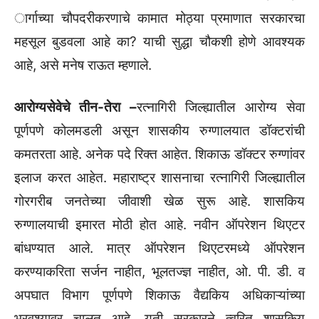
ार्गाच्या चौपदरीकरणाचे कामात मोठ्या प्रमाणात सरकारचा
महसूल बुडवला आहे का? याची सुद्धा चौकशी होणे आवश्यक
आहे, असे मनेष राऊत म्हणाले.
आरोग्यसेवेचे तीन-तेरा –
रत्नागिरी जिल्ह्यातील आरोग्य सेवा
पूर्णपणे कोलमडली असून शासकीय रुग्णालयात डॉक्टरांची
कमतरता आहे. अनेक पदे रिक्त आहेत. शिकाऊ डॉक्टर रुग्णांवर
इलाज करत आहेत. महाराष्ट्र शासनाचा रत्नागिरी जिल्ह्यातील
गोरगरीब जनतेच्या जीवाशी खेळ सुरू आहे. शासकिय
रुग्णालयाची इमारत मोठी होत आहे. नवीन ऑपरेशन थिएटर
बांधण्यात आले. मात्र ऑपरेशन थिएटरमध्ये ऑपरेशन
करण्याकरिता सर्जन नाहीत, भूलतज्ज्ञ नाहीत, ओ. पी. डी. व
अपघात विभाग पूर्णपणे शिकाऊ वैद्यकिय अधिकाऱ्यांच्या
भरवश्यावर चालत आहे. युती सरकारने त्वरित शासकिय