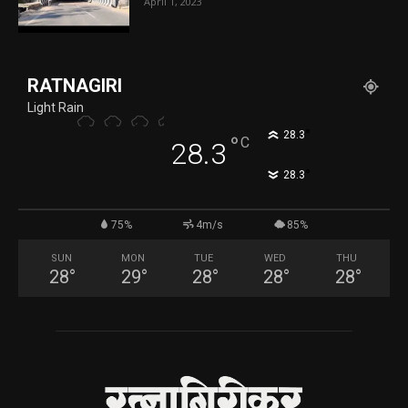
April 1, 2023
RATNAGIRI
Light Rain
°
28.3
°
C
28.3
°
28.3
75%
4m/s
85%
SUN
MON
TUE
WED
THU
28
°
29
°
28
°
28
°
28
°