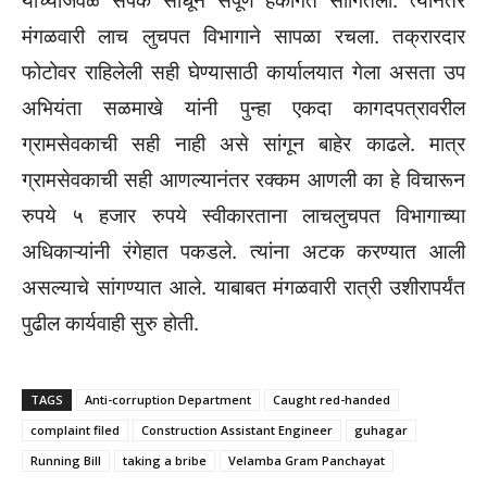
यांच्याजवळ संपर्क साधून संपूर्ण हकीगत सांगितली. त्यानंतर
मंगळवारी लाच लुचपत विभागाने सापळा रचला. तक्रारदार
फोटोवर राहिलेली सही घेण्यासाठी कार्यालयात गेला असता उप
अभियंता सळमाखे यांनी पुन्हा एकदा कागदपत्रावरील
ग्रामसेवकाची सही नाही असे सांगून बाहेर काढले. मात्र
ग्रामसेवकाची सही आणल्यानंतर रक्कम आणली का हे विचारून
रुपये ५ हजार रुपये स्वीकारताना लाचलुचपत विभागाच्या
अधिकाऱ्यांनी रंगेहात पकडले. त्यांना अटक करण्यात आली
असल्याचे सांगण्यात आले. याबाबत मंगळवारी रात्री उशीरापर्यंत
पुढील कार्यवाही सुरु होती.
TAGS
Anti-corruption Department
Caught red-handed
complaint filed
Construction Assistant Engineer
guhagar
Running Bill
taking a bribe
Velamba Gram Panchayat