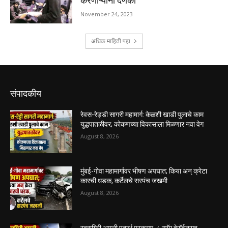
संपादकीय
रेवस-रेड्डी सागरी महामार्ग: केळशी खाडी पुलाचे काम
युद्धपातळीवर; कोकणच्या विकासाला मिळणार नवा वेग
August 8, 2026
मुंबई-गोवा महामार्गावर भीषण अपघात; किया अन् क्रेटा
कारची धडक, कर्टेलचे सरपंच जखमी
August 8, 2026
रत्नागिरी अमली पदार्थ प्रकरण: ८ ग्रॅम हेरॉईनसह