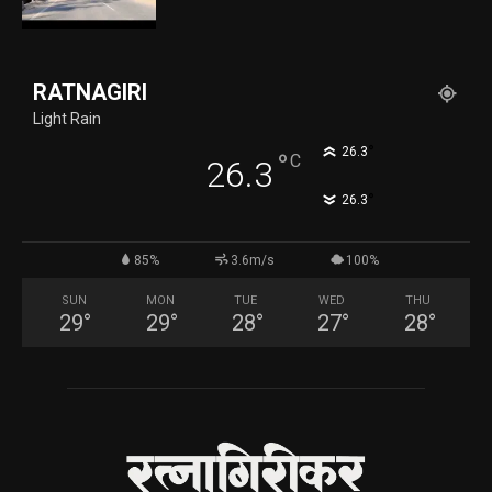
RATNAGIRI
Light Rain
°
26.3
°
C
26.3
°
26.3
85%
3.6m/s
100%
SUN
MON
TUE
WED
THU
29
°
29
°
28
°
27
°
28
°