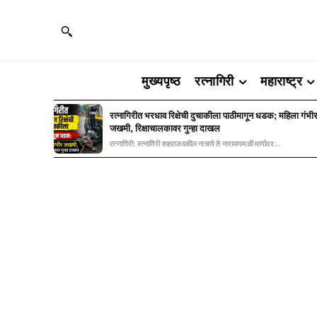
मुख्यपृष्ठ
रत्नागिरी
महाराष्ट्र
रत्नागिरीत भरधाव रिक्षेची दुचाकीला पाठीमागून धडक; महिला गंभी
जखमी, रिक्षाचालकावर गुन्हा दाखल
रत्नागिरी: रत्नागिरी शहराजवळील नाचणे ते नारायणमळी मार्गावर...