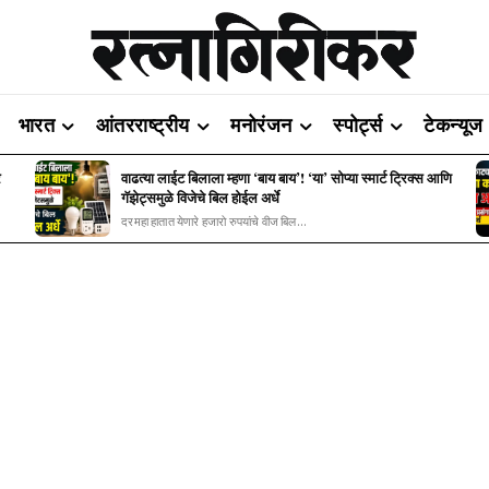
भारत
आंतरराष्ट्रीय
मनोरंजन
स्पोर्ट्स
टेकन्यूज
र
वाढत्या लाईट बिलाला म्हणा ‘बाय बाय’! ‘या’ सोप्या स्मार्ट ट्रिक्स आणि
गॅझेट्समुळे विजेचे बिल होईल अर्धे
दरमहा हातात येणारे हजारो रुपयांचे वीज बिल...