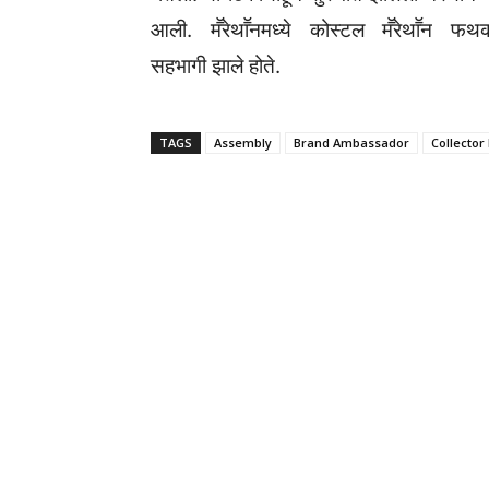
आली. मॕरेथाॕनमध्ये कोस्टल मॕरेथाॕन 
सहभागी झाले होते.
TAGS
Assembly
Brand Ambassador
Collecto