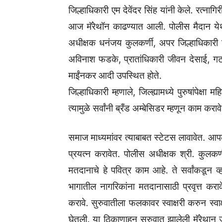
जिल्हाधिकारी एम देवेंदर सिंह यांनी केले. रत्
आज मॅरेथॉन काढण्यात आली. पोलीस मैदान येथून
अधीक्षक धनंजय कुलकर्णी, अपर जिल्हाधिकारी शंक
अविनाश फडके, प्रातांधिकारी जीवन देसाई, ग
माईंनकर आदी उपस्थित होते.
जिल्हाधिकारी म्हणाले, जिल्ह्यामध्ये पुरुषांपेक्
त्यामुळे सर्वांनी ब्रँड अम्बेसिडर म्हणून काम 
समाज माध्यमांवर त्याबाबत स्टेटस लावावेत. आपल
प्रयत्न करावेत. पोलीस अधीक्षक श्री. कुलकर्णी
मतदानाचे हे पवित्र काम आहे. ते सर्वांकडून
भागातील नागरिकांना मतदानासाठी प्रवृत्त करा
करावे. सुरुवातीला फलकावर स्वाक्षरी करुन स्वा
घेतली. या ठिकाणाहून सुरुवात झालेली मॅरेथान ज