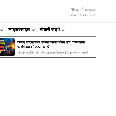
C
28.7
Ratnagiri
Friday, August 7, 2026
लाइफस्टाइल
नोकरी संदर्भ
तळवडे फाट्याजवळ धावत्या कारला भीषण आग; चालकाच्या
प्रसंगावधानाने टळला अनर्थ
लांजा (रत्नागिरी): लांजा–देवरुख मार्गावरील तळवडे फाट्याजवळ मंगळवारी...