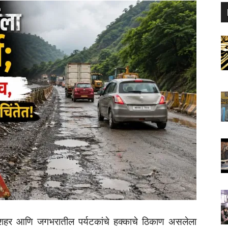
 शहर आणि जगभरातील पर्यटकांचे हक्काचे ठिकाण असलेला