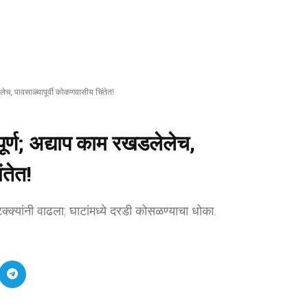
लेलेच, पावसाळ्यापूर्वी कोकणवासीय चिंतेत!
े पूर्ण; अद्याप काम रखडलेलेच,
ंतेत!
्क्यांनी वाढला; घाटांमध्ये दरडी कोसळण्याचा धोका.