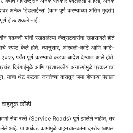
या १८ वर्षांत महाराष्ट्राने अनेक सरकारे बदललेली पाहिली, अनेक
दावर अनेक ‘डेडलाईन्स’ (काम पूर्ण करण्याच्या अंतिम मुदती)
पूर्ण होऊ शकले नाही.
री नितीन गडकरी यांनी रखडलेल्या कंत्राटदारांना खडसावले होते
े स्पष्ट केले होते. त्यानुसार, आरवली-कांटे आणि कांटे-
र्च २०२६ पर्यंत पूर्ण करण्याचे कडक आदेश देण्यात आले होते.
प्रचंड दिरंगाईमुळे आणि प्रशासकीय अनास्थेमुळे प्रकल्पाचा
ून, याचा थेट फटका जनतेच्या करातून जमा होणाऱ्या पैशाला
 वाहतूक कोंडी
िकाणी सेवा रस्ते (Service Roads) पूर्ण झालेले नाहीत, तर
लेले आहे. या अर्धवट कामांमुळे वाहनचालकांना दररोज आपला