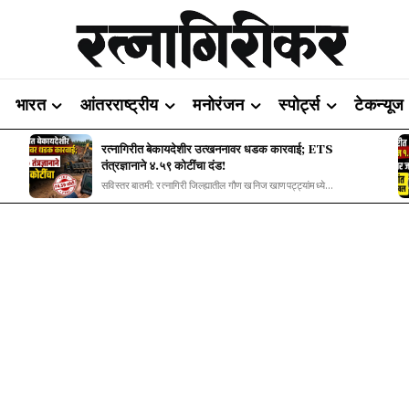
भारत
आंतरराष्ट्रीय
मनोरंजन
स्पोर्ट्स
टेकन्यूज
रत्नागिरीत बेकायदेशीर उत्खननावर धडक कारवाई; ETS
तंत्रज्ञानाने ४.५९ कोटींचा दंड!
सविस्तर बातमी: रत्नागिरी जिल्ह्यातील गौण खनिज खाणपट्ट्यांमध्ये...