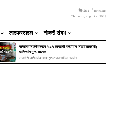
C
28.1
Ratnagiri
Thursday, August 6, 2026
लाइफस्टाइल
नोकरी संदर्भ
रत्नागिरीत टेरेसवरून १.८५ लाखांची मच्छीमार जाळी लांबवली;
पोलिसांत गुन्हा दाखल
रत्नागिरी: मासेमारीचा हंगाम सुरू असताना किंवा तयारीत...