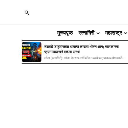
मुख्यपृष्ठ
रत्नागिरी
महाराष्ट्र
तळवडे फाट्याजवळ धावत्या कारला भीषण आग; चालकाच्या
प्रसंगावधानाने टळला अनर्थ
लांजा (रत्नागिरी): लांजा–देवरुख मार्गावरील तळवडे फाट्याजवळ मंगळवारी...