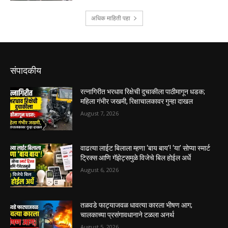
संपादकीय
रत्नागिरीत भरधाव रिक्षेची दुचाकीला पाठीमागून धडक;
महिला गंभीर जखमी, रिक्षाचालकावर गुन्हा दाखल
August 7, 2026
वाढत्या लाईट बिलाला म्हणा ‘बाय बाय’! ‘या’ सोप्या स्मार्ट
ट्रिक्स आणि गॅझेट्समुळे विजेचे बिल होईल अर्धे
August 6, 2026
तळवडे फाट्याजवळ धावत्या कारला भीषण आग;
चालकाच्या प्रसंगावधानाने टळला अनर्थ
August 5, 2026