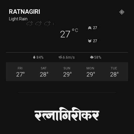
RATNAGIRI
Light Rain
°
27
°
C
27
°
27
84%
6.6m/s
58%
FRI
SAT
SUN
MON
TUE
27
°
28
°
29
°
29
°
28
°