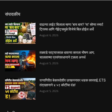
संपादकीय
वाढत्या लाईट बिलाला म्हणा ‘बाय बाय’! ‘या’ सोप्या स्मार्ट
ट्रिक्स आणि गॅझेट्समुळे विजेचे बिल होईल अर्धे
August 6, 2026
तळवडे फाट्याजवळ धावत्या कारला भीषण आग;
चालकाच्या प्रसंगावधानाने टळला अनर्थ
August 5, 2026
रत्नागिरीत बेकायदेशीर उत्खननावर धडक कारवाई; ETS
तंत्रज्ञानाने ४.५९ कोटींचा दंड!
August 5, 2026