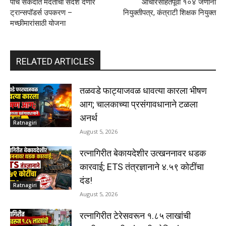
पाच सेकंदात मदतीचा संदेश देणार
आचारसंहितेपूर्वी १०४ जणांना
ट्रान्सपॉडर्स उपकरण –
नियुक्तीपत्र, कंत्राटी शिक्षक नियुक्त
मच्छीमारांसाठी योजना
RELATED ARTICLES
तळवडे फाट्याजवळ धावत्या कारला भीषण
आग; चालकाच्या प्रसंगावधानाने टळला
अनर्थ
Ratnagiri
August 5, 2026
रत्नागिरीत बेकायदेशीर उत्खननावर धडक
कारवाई; ETS तंत्रज्ञानाने ४.५९ कोटींचा
दंड!
Ratnagiri
August 5, 2026
रत्नागिरीत टेरेसवरून १.८५ लाखांची