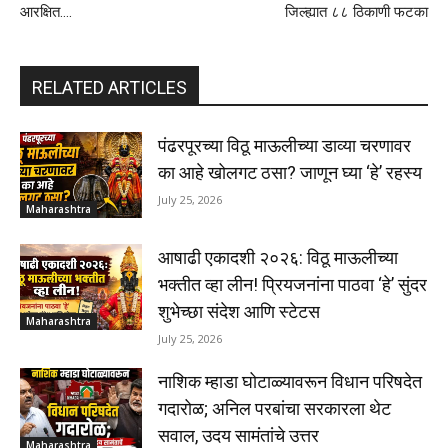
आरक्षित….
जिल्ह्यात ८८ ठिकाणी फटका
RELATED ARTICLES
पंढरपूरच्या विठू माऊलीच्या डाव्या चरणावर
का आहे खोलगट ठसा? जाणून घ्या ‘हे’ रहस्य
July 25, 2026
Maharashtra
आषाढी एकादशी २०२६: विठू माऊलीच्या
भक्तीत व्हा लीन! प्रियजनांना पाठवा ‘हे’ सुंदर
शुभेच्छा संदेश आणि स्टेटस
Maharashtra
July 25, 2026
नाशिक म्हाडा घोटाळ्यावरून विधान परिषदेत
गदारोळ; अनिल परबांचा सरकारला थेट
सवाल, उदय सामंतांचे उत्तर
Maharashtra