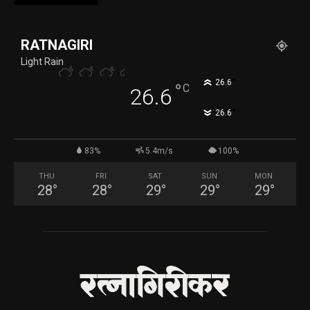
RATNAGIRI
Light Rain
°
26.6
°
C
26.6
°
26.6
83%
5.4m/s
100%
THU
FRI
SAT
SUN
MON
28
°
28
°
29
°
29
°
29
°