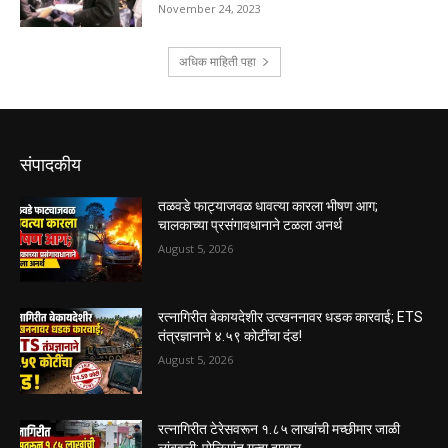
संपादकीय
तळवडे फाट्याजवळ धावत्या कारला भीषण आग;
चालकाच्या प्रसंगावधानाने टळला अनर्थ
August 5, 2026
रत्नागिरीत बेकायदेशीर उत्खननावर धडक कारवाई; ETS
तंत्रज्ञानाने ४.५९ कोटींचा दंड!
August 5, 2026
रत्नागिरीत टेरेसवरून १.८५ लाखांची मच्छीमार जाळी
लांबवली; पोलिसांत गुन्हा दाखल