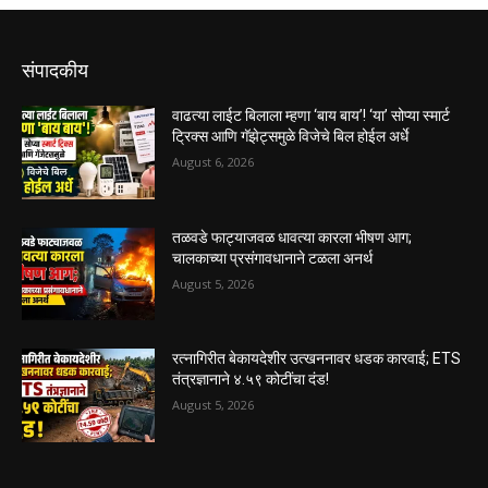
संपादकीय
वाढत्या लाईट बिलाला म्हणा ‘बाय बाय’! ‘या’ सोप्या स्मार्ट
ट्रिक्स आणि गॅझेट्समुळे विजेचे बिल होईल अर्धे
August 6, 2026
तळवडे फाट्याजवळ धावत्या कारला भीषण आग;
चालकाच्या प्रसंगावधानाने टळला अनर्थ
August 5, 2026
रत्नागिरीत बेकायदेशीर उत्खननावर धडक कारवाई; ETS
तंत्रज्ञानाने ४.५९ कोटींचा दंड!
August 5, 2026