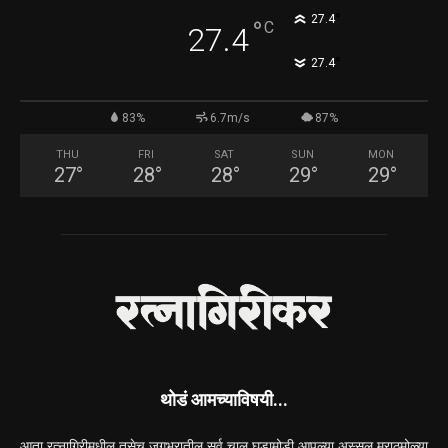
°
27.4
°
C
27.4
°
27.4
83%
6.7m/s
87%
THU
FRI
SAT
SUN
MON
27
°
28
°
28
°
29
°
29
°
थोडं आमच्याविषयी...
आता रत्नागिरीमधील तसेच जगभरातील सर्व चालू घडामोडी आपल्या अस्सल मराठमोळ्या