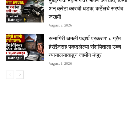
मुंबई-गोवा महामार्गावर भीषण अपघात; किया
अन् क्रेटा कारची धडक, कर्टेलचे सरपंच
जखमी
Ratnagiri
August 8, 2026
रत्नागिरी अमली पदार्थ प्रकरण: ८ ग्रॅम
हेरॉईनसह पकडलेल्या संशयिताला उच्च
न्यायालयाकडून जामीन मंजूर
Ratnagiri
August 8, 2026