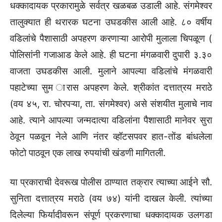
धक्कादायक प्रकारामुळे सर्वत्र खळबळ उडाली आहे. संगमेश्वर
तालुक्यात ही थरारक घटना उघडकीस आली आहे. ८० वर्षीय
वडिलांचे पैशासाठी अपहरण करणाऱ्या आरोपी मुलाला चिपळूण (
पोलिसांनी गजाआड केले आहे. ही घटना मंगळवारी दुपारी ३.३०
वाजता उघडकीस आली. मुलाने आपल्या वडिलांचे मंगळवारी
पहाटेच्या सुम ारास अपहरण केले. श्रीकांत दत्तात्रय मराठे
(वय ४५, रा. चोरपऱ्या, ता. संगमेश्वर) असे संशयीत मुलाचे नाव
आहे. त्याने आपल्या जन्मदात्या वडिलांना पैशासाठी मानेवर सुरा
ठेवून पळवून नेले आणि नंतर व्हॉटसपवर हात-तोंड बांधलेला
फोटो पाठवून एक लाख रुपयांची खंडणी मागितली.
या प्रकाराची देवरूख पोलीस ठाण्यात तक्रार त्याच्या आईने सौ.
सुनिता दत्तात्रय मराठे (वय ७४) यांनी दाखल केली. त्यांच्या
दिलेल्या फिर्यादीवरून संपूर्ण प्रकरणाचा धक्कादायक उलगडा