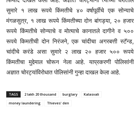
फिर्याद दाखल केली आहे. अज्ञात चोरट्यांनी त्यांच्या घरातील
सुमारे १ लाख रूपये किंमतीचे ४० वर्षापूर्वीचे एक सोन्याचे
मंगळसुत्र, १ लाख रूपये किंमतीच्या दोन बांगड्या, २० हजार
रूपये किंमतीचे सोन्याचे व मोत्याचे कानातले दागीने व ५००
रूपये किमतीची दोन निरंजने, एक चांदीचा अगरबत्ती स्टॅन्ड,
चांदीचे करंडे असा सुमारे २ लाख २० हजार ५०० रूपये
किंमतीचा मुद्देमाल चोरून नेला आहे. याप्रकरणी पोलिसांनी
अज्ञात चोरट्यांविरोधात पोलिसांनी गुन्हा दाखल केला आहे.
TAGS
2 lakh 20 thousand
burglary
Kalasvali
money laundering
Thieves' den