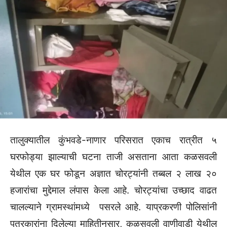
तालुक्यातील कुंभवडे-नाणार परिसरात एकाच रात्रीत ५
घरफोड्या झाल्याची घटना ताजी असताना आता कळसवली
येथील एक घर फोडून अज्ञात चोरट्यांनी तब्बल २ लाख २०
हजारांचा मुद्देमाल लंपास केला आहे. चोरट्यांचा उच्छाद वाढत
चालल्याने ग्रामस्थांमध्ये पसरले आहे. याप्रकरणी पोलिसांनी
पत्रकारांना दिलेल्या माहितीनुसार, कळसवली वाणीवाडी येथील