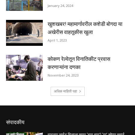
संपादकीय
वाढत्या लाईट बिलाला म्हणा ‘बाय बाय’! ‘या’ सोप्या स्मार्ट