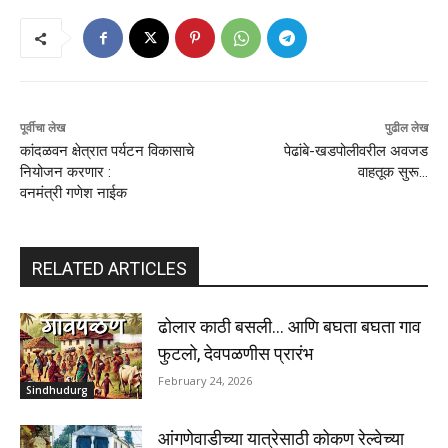
पूर्वीचा लेख
पुढील लेख
कांदळवन क्षेत्रात पर्यटन विकासाचे
पेढांबे-खडपोलीवरील अवजड
नियोजन करणार :
वाहतूक सुरू…
वनमंत्री गणेश नाईक
RELATED ARTICLES
ढोलार काठी बसली… आणि बघता बघता गाव
फुटलो, देवपळणीस प्रारंभ
February 24, 2026
Sindhudurg
आंगणेवाडीच्या यात्रेसाठी कोकण रेल्वेच्या