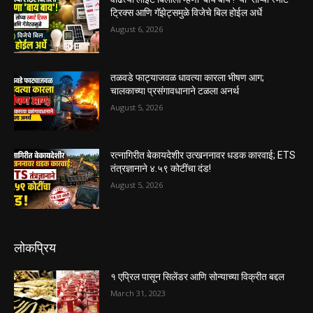
ट्रिक्स आणि गॅझेट्समुळे विजेचे बिल होईल अर्धे
August 6, 2026
तळवडे फाट्याजवळ धावत्या कारला भीषण आग;
चालकाच्या प्रसंगावधानाने टळला अनर्थ
August 5, 2026
रत्नागिरीत बेकायदेशीर उत्खननावर धडक कारवाई; ETS
तंत्रज्ञानाने ४.५९ कोटींचा दंड!
August 5, 2026
लोकप्रिय
१ एप्रिल पासून सिलेंडर आणि सोन्याच्या विक्रीत बद्दल
March 31, 2023