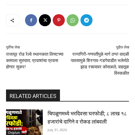
पूर्वीचा लेख
पुढील लेख
राजापूर रोड रेल्वे स्थानकात लिफ्टच्या
रत्नागिरी-गणपतीपुळे मार्ग ठप्प! वादळी
कामाला सुरुवात; प्रवाशांचा प्रवास
पावसामुळे शिरगाव-गडगेवाडीत भलेमोठे
होणार सुकर!
झाड रस्त्यावर कोसळले; वाहतूक
विस्कळीत
RELATED ARTICLES
चिपळूणमध्ये भरदिवसा घरफोडी; ८ लाख १८
हजारांचे दागिने व रोकड लांबवली
July 31, 2026
Chiplun