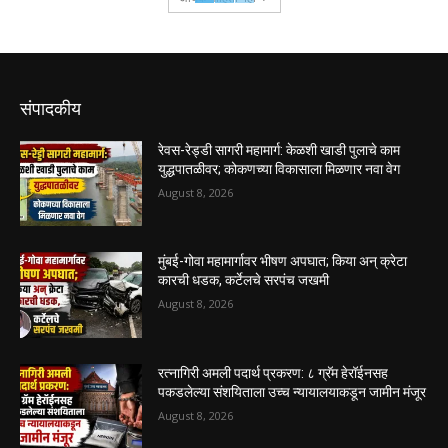
संपादकीय
रेवस-रेड्डी सागरी महामार्ग: केळशी खाडी पुलाचे काम
युद्धपातळीवर; कोकणच्या विकासाला मिळणार नवा वेग
August 8, 2026
मुंबई-गोवा महामार्गावर भीषण अपघात; किया अन् क्रेटा
कारची धडक, कर्टेलचे सरपंच जखमी
August 8, 2026
रत्नागिरी अमली पदार्थ प्रकरण: ८ ग्रॅम हेरॉईनसह
पकडलेल्या संशयिताला उच्च न्यायालयाकडून जामीन मंजूर
August 8, 2026