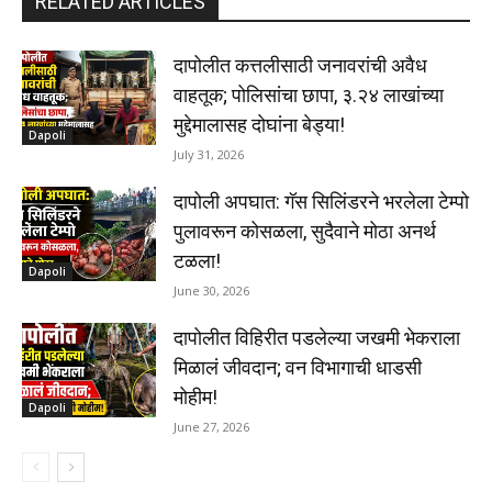
RELATED ARTICLES
दापोलीत कत्तलीसाठी जनावरांची अवैध
वाहतूक; पोलिसांचा छापा, ३.२४ लाखांच्या
मुद्देमालासह दोघांना बेड्या!
Dapoli
July 31, 2026
दापोली अपघात: गॅस सिलिंडरने भरलेला टेम्पो
पुलावरून कोसळला, सुदैवाने मोठा अनर्थ
टळला!
Dapoli
June 30, 2026
दापोलीत विहिरीत पडलेल्या जखमी भेकराला
मिळालं जीवदान; वन विभागाची धाडसी
मोहीम!
Dapoli
June 27, 2026