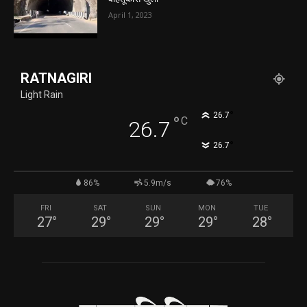
April 1, 2023
RATNAGIRI
Light Rain
°
26.7
°
C
26.7
°
26.7
86%
5.9m/s
76%
FRI
SAT
SUN
MON
TUE
27
°
29
°
29
°
29
°
28
°