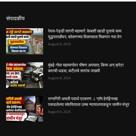
संपादकीय
रेवस-रेड्डी सागरी महामार्ग: केळशी खाडी पुलाचे काम
युद्धपातळीवर; कोकणच्या विकासाला मिळणार नवा वेग
August 8, 2026
मुंबई-गोवा महामार्गावर भीषण अपघात; किया अन् क्रेटा
कारची धडक, कर्टेलचे सरपंच जखमी
August 8, 2026
रत्नागिरी अमली पदार्थ प्रकरण: ८ ग्रॅम हेरॉईनसह
पकडलेल्या संशयिताला उच्च न्यायालयाकडून जामीन मंजूर
August 8, 2026