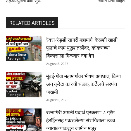
उड्डाणपुलाचे काम सुरू
सामंत यांची माहिती
RELATED ARTICLES
रेवस-रेड्डी सागरी महामार्ग: केळशी खाडी
पुलाचे काम युद्धपातळीवर; कोकणच्या
विकासाला मिळणार नवा वेग
Ratnagiri
August 8, 2026
मुंबई-गोवा महामार्गावर भीषण अपघात; किया
अन् क्रेटा कारची धडक, कर्टेलचे सरपंच
जखमी
Ratnagiri
August 8, 2026
रत्नागिरी अमली पदार्थ प्रकरण: ८ ग्रॅम
हेरॉईनसह पकडलेल्या संशयिताला उच्च
न्यायालयाकडून जामीन मंजूर
Ratnagiri