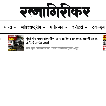
भारत
आंतरराष्ट्रीय
मनोरंजन
स्पोर्ट्स
टेकन्यूज
;
मुंबई-गोवा महामार्गावर भीषण अपघात; किया अन् क्रेटा कारची धडक,
कर्टेलचे सरपंच जखमी
खेड: मुंबई-गोवा महामार्गावर अपघातांची मालिका सुरूच असून...