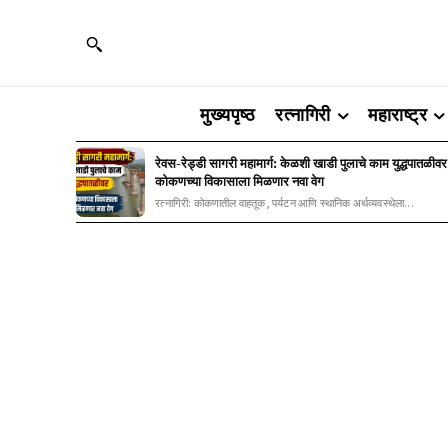
मुख्यपृष्ठ
रत्नागिरी
महाराष्ट्र
रेवस-रेड्डी सागरी महामार्ग: केळशी खाडी पुलाचे काम युद्धपातळीवर
कोकणच्या विकासाला मिळणार नवा वेग
रत्नागिरी: कोकणातील वाहतूक, पर्यटन आणि स्थानिक अर्थव्यवस्थेला...