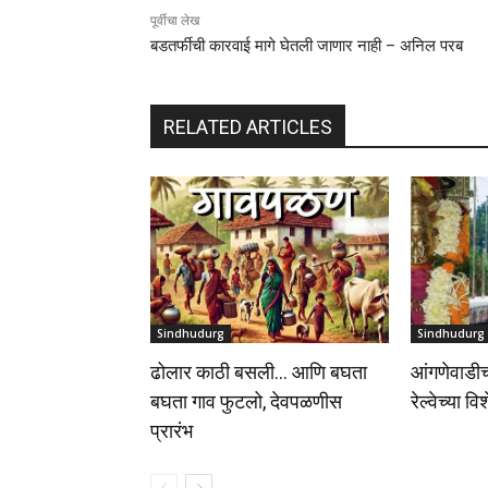
पूर्वीचा लेख
बडतर्फीची कारवाई मागे घेतली जाणार नाही – अनिल परब
RELATED ARTICLES
Sindhudurg
Sindhudurg
ढोलार काठी बसली… आणि बघता
आंगणेवाडीच
बघता गाव फुटलो, देवपळणीस
रेल्वेच्या वि
प्रारंभ