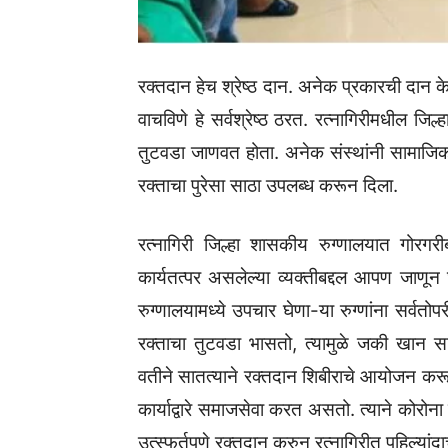
रक्तदान हेच श्रेष्ठ दान. अनेक प्रकारची दान क
वाचविणे हे सर्वश्रेष्ठ ठरत. रत्नागिरीमधील जिल्
तुटवडा जाणवत होता. अनेक संस्थांनी सामाजिक 
रक्ताचा पुरेसा साठा उपलब्ध करून दिला.
रत्नागिरी जिल्हा शासकीय रुग्णालयात गोरग
कार्यतत्पर असलेल्या व्यक्तीबद्दल आपण जाणू
रुग्णालयामध्ये उपचार घेणा-या रुग्णांना सर्वत
रक्ताचा तुटवडा भासतो, त्यामुळे जकी खान सातत्
वतीने सातत्याने रक्तदान शिबीराचे आयोजन करू
कार्याद्वारे समाजसेवा करत असतो. त्याने कोरोना
उत्स्फूर्तपणे रक्तदान करुन रत्नागिरीत पहिल्या