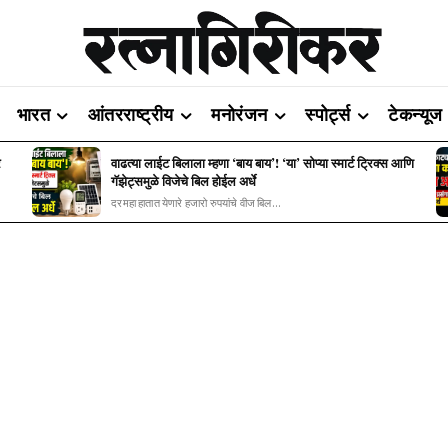
भारत
आंतरराष्ट्रीय
मनोरंजन
स्पोर्ट्स
टेकन्यूज
र
वाढत्या लाईट बिलाला म्हणा ‘बाय बाय’! ‘या’ सोप्या स्मार्ट ट्रिक्स आणि
गॅझेट्समुळे विजेचे बिल होईल अर्धे
दरमहा हातात येणारे हजारो रुपयांचे वीज बिल...