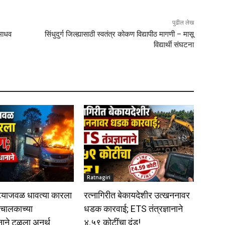
पुढील लेख
 माधव
सिंधुदुर्ग जिल्ह्यासाठी स्वतंत्र कोकण विद्यापीठ मागणी – मासू
विद्यार्थी संघटना
Ratnagiri
्याजवळ धावत्या कारला
रत्नागिरीत बेकायदेशीर उत्खननावर
चालकाच्या
धडक कारवाई; ETS तंत्रज्ञानाने
नाने टळला अनर्थ
४.५९ कोटींचा दंड!