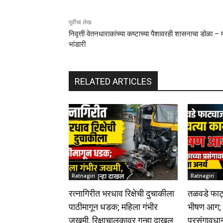
पूर्वीचा लेख
निवृत्ती वेतनधाराकांच्या कष्टाच्या पैशावरही शासनाचा डोळा –
भांडारी
RELATED ARTICLES
Ratnagiri
Ratnagiri
रत्नागिरीत भरधाव रिक्षेची दुचाकीला
तळवडे फाट
पाठीमागून धडक; महिला गंभीर
भीषण आग; 
जखमी, रिक्षाचालकावर गुन्हा दाखल
प्रसंगावधा