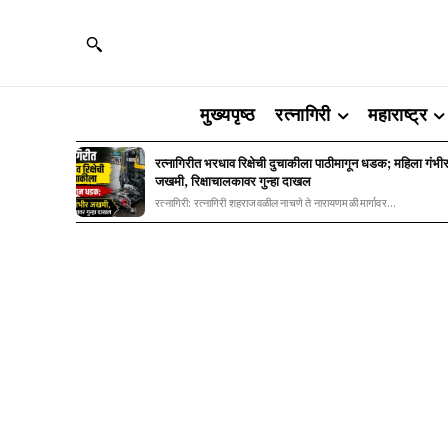
मुख्यपृष्ठ
रत्नागिरी
महाराष्ट्र
रत्नागिरीत भरधाव रिक्षेची दुचाकीला पाठीमागून धडक; महिला गंभी
जखमी, रिक्षाचालकावर गुन्हा दाखल
रत्नागिरी: रत्नागिरी शहराजवळील नाचणे ते नारायणमळी मार्गावर...