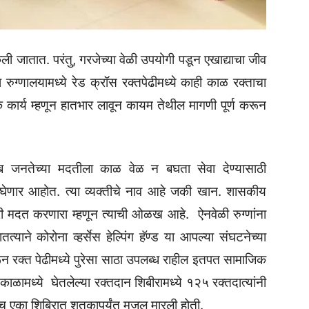
ेली जातात. परंतु, गरजेच्या वेळी उपयोगी पडून एखाद्याचा जीव
हा रुग्णालयामध्ये रेड क्रॉस रक्तपेढीमध्ये काही काळ रक्ताचा
कार्य म्हणून हातभार लावून कायम तेथील मागणी पूर्ण करून
रीब जनतेच्या मदतीला काळ वेळ न बघता सेवा देण्यासाठी
न घेणार आहोत. त्या व्यक्तीचे नाव आहे जकी खान. शासकीय
ोपरी मदत करणारा म्हणून त्याची ओळख आहे. ऐनवेळी रुग्णांना
याने कोरोना व्हर्सेस हेल्पिंग हॅण्ड या आपल्या संघटनेच्या
न रक्त पेढीमध्ये पुरेसा साठा उपलब्ध राहील इतपत सामाजिक
 काळामध्ये घेतलेल्या रक्तदान शिबीरामध्ये १२५ रक्तदात्यांनी
ंदाच एका शिबिरात शतकापर्यंत मजल मारली होती.