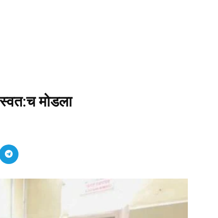
, स्वत:च मोडला