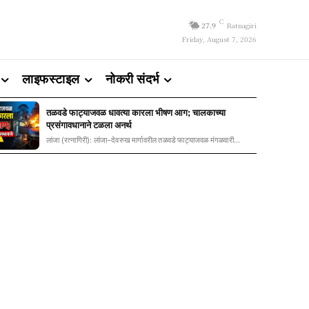
C
27.9
Ratnagiri
Friday, August 7, 2026
लाइफस्टाइल
नोकरी संदर्भ
तळवडे फाट्याजवळ धावत्या कारला भीषण आग; चालकाच्या
प्रसंगावधानाने टळला अनर्थ
लांजा (रत्नागिरी): लांजा–देवरुख मार्गावरील तळवडे फाट्याजवळ मंगळवारी...