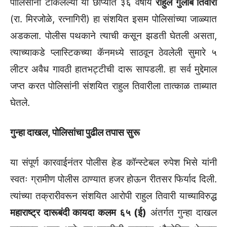
पोलिसांनी टाकलेल्या या छाप्यात ३६ वर्षीय
राहुल गुलाब तिवारी
(रा. मिरजोळे, रत्नागिरी) हा संशयित इसम पोलिसांच्या जाळ्यात
अडकला. पोलीस पथकाने त्याची कसून झडती घेतली असता,
त्याच्याकडे प्लास्टिकच्या कॅनमध्ये साठवून ठेवलेली सुमारे ५
लीटर अवैध गावठी हातभट्टीची दारू सापडली. हा सर्व मुद्देमाल
जप्त करत पोलिसांनी संशयित राहुल तिवारीला तात्काळ ताब्यात
घेतले.
गुन्हा दाखल, पोलिसांचा पुढील तपास सुरू
या संपूर्ण कारवाईनंतर पोलीस हेड कॉन्स्टेबल रुपेश भिसे यांनी
स्वतः ग्रामीण पोलीस ठाण्यात हजर होऊन रीतसर फिर्याद दिली.
त्यांच्या तक्रारीवरून संशयित आरोपी राहुल तिवारी याच्याविरुद्ध
महाराष्ट्र दारूबंदी कायदा कलम ६५ (ई)
अंतर्गत गुन्हा दाखल