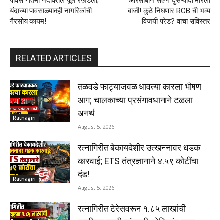
पावस गौतमी नदीवरील पूल रखडला;
आरसीबीने सलग दुसऱ्यांदा मारली
यंदाच्या पावसाळ्यातही नागरिकांची
बाजी! कुठे निघणार RCB ची भव्य
गैरसोय कायम!
विजयी परेड? वाचा सविस्तर
RELATED ARTICLES
तळवडे फाट्याजवळ धावत्या कारला भीषण
आग; चालकाच्या प्रसंगावधानाने टळला
अनर्थ
Ratnagiri
August 5, 2026
रत्नागिरीत बेकायदेशीर उत्खननावर धडक
कारवाई; ETS तंत्रज्ञानाने ४.५९ कोटींचा
दंड!
Ratnagiri
August 5, 2026
रत्नागिरीत टेरेसवरून १.८५ लाखांची