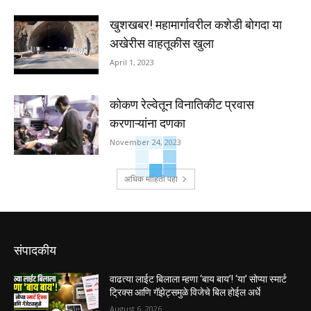
खुशखबर! महामार्गावरील कशेडी बोगदा या
अखेरीस वाहतूकीस खुला
April 1, 2023
कोकण रेल्वेतून विनातिकीट प्रवास
करणाऱ्यांना दणका
November 24, 2023
अधिक माहिती पहा
संपादकीय
वाढत्या लाईट बिलाला म्हणा ‘बाय बाय’! ‘या’ सोप्या स्मार्ट
ट्रिक्स आणि गॅझेट्समुळे विजेचे बिल होईल अर्धे
August 6, 2026