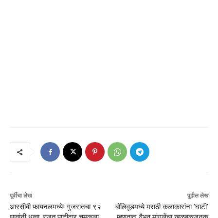
पूर्वीचा लेख
पुढील लेख
आरसीबी फायनलमध्ये! गुजरातचा ९२
बॉलिवूडमध्ये मराठी कलाकारांना ‘घाटी’
धावांनी धुव्वा, रजत पाटीदार चमकला
म्हणतात; वैभव मांगलेंचा खळबळजनक