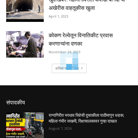
अखेरीस वाहतूकीस खुला
April 1, 2023
कोकण रेल्वेतून विनातिकीट प्रवास
करणाऱ्यांना दणका
November 24, 2023
अधिक माहिती पहा
संपादकीय
रत्नागिरीत भरधाव रिक्षेची दुचाकीला पाठीमागून धडक;
महिला गंभीर जखमी, रिक्षाचालकावर गुन्हा दाखल
August 7, 2026