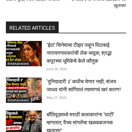
खुलासा!
RELATED ARTICLES
‘ईठा’ सिनेमाचा टीझर पाहून विठाबाई
नारायणगावकरांची लेक भावूक; श्रद्धा
कपूरच्या भूमिकेचे केले कौतुक
Entertainment
June 20, 2026
‘दुनियादारी २’ कधीच येणार नाही, संजय
जाधव यांनी सांगितलं त्यामागचं खरं कारण!
May 27, 2026
Entertainment
बॉलिवूडमध्ये मराठी कलाकारांना ‘घाटी’
म्हणतात; वैभव मांगलेंचा खळबळजनक
खुलासा!