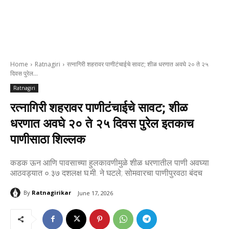
Home
Ratnagiri
रत्नागिरी शहरावर पाणीटंचाईचे सावट; शीळ धरणात अवघे २० ते २५
दिवस पुरेल...
Ratnagiri
रत्नागिरी शहरावर पाणीटंचाईचे सावट; शीळ
धरणात अवघे २० ते २५ दिवस पुरेल इतकाच
पाणीसाठा शिल्लक
कडक ऊन आणि पावसाच्या हुलकावणीमुळे शीळ धरणातील पाणी अवघ्या
आठवड्यात ०.३७ दशलक्ष घ.मी. ने घटले; सोमवारचा पाणीपुरवठा बंदच
By
Ratnagirikar
June 17, 2026