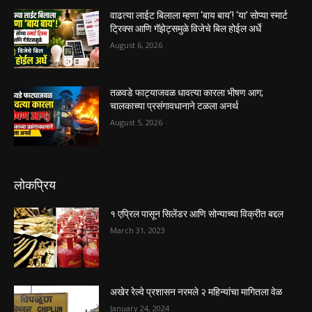
वाढत्या लाईट बिलाला म्हणा ‘बाय बाय’! ‘या’ सोप्या स्मार्ट
ट्रिक्स आणि गॅझेट्समुळे विजेचे बिल होईल अर्धे
August 6, 2026
तळवडे फाट्याजवळ धावत्या कारला भीषण आग;
चालकाच्या प्रसंगावधानाने टळला अनर्थ
August 5, 2026
लोकप्रिय
१ एप्रिल पासून सिलेंडर आणि सोन्याच्या विक्रीत बद्दल
March 31, 2023
अखेर रेल्वे प्रशासन नरमले २ महिन्यांचा मागितला वेळ
January 24, 2024