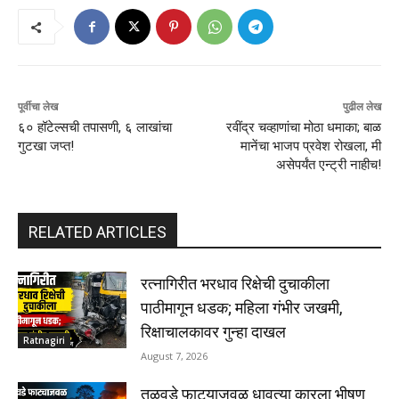
पूर्वीचा लेख
पुढील लेख
६० हॉटेल्सची तपासणी, ६ लाखांचा
रवींद्र चव्हाणांचा मोठा धमाका; बाळ
गुटखा जप्त!
मानेंचा भाजप प्रवेश रोखला, मी
असेपर्यंत एन्ट्री नाहीच!
RELATED ARTICLES
रत्नागिरीत भरधाव रिक्षेची दुचाकीला
पाठीमागून धडक; महिला गंभीर जखमी,
रिक्षाचालकावर गुन्हा दाखल
Ratnagiri
August 7, 2026
तळवडे फाट्याजवळ धावत्या कारला भीषण