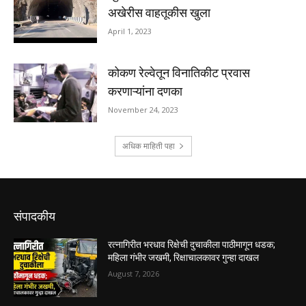
संपादकीय
रत्नागिरीत भरधाव रिक्षेची दुचाकीला पाठीमागून धडक;
महिला गंभीर जखमी, रिक्षाचालकावर गुन्हा दाखल
August 7, 2026