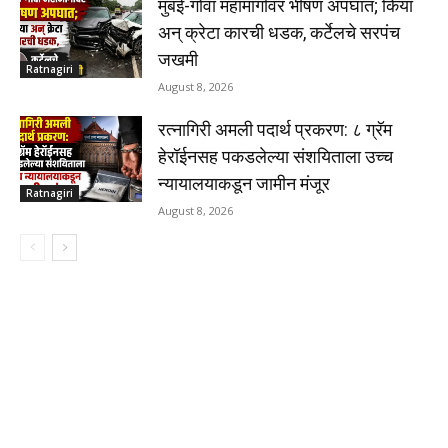
मुंबई-गोवा महामार्गावर भीषण अपघात; किया
अन् क्रेटा कारची धडक, कर्टेलचे सरपंच
जखमी
Ratnagiri
August 8, 2026
रत्नागिरी अमली पदार्थ प्रकरण: ८ ग्रॅम
हेरॉईनसह पकडलेल्या संशयिताला उच्च
न्यायालयाकडून जामीन मंजूर
Ratnagiri
August 8, 2026