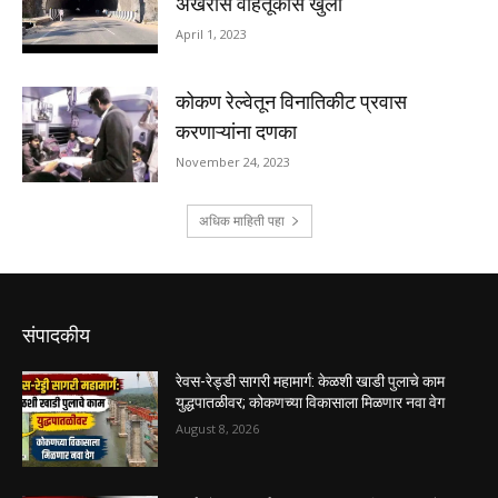
संपादकीय
रेवस-रेड्डी सागरी महामार्ग: केळशी खाडी पुलाचे काम
युद्धपातळीवर; कोकणच्या विकासाला मिळणार नवा वेग
August 8, 2026