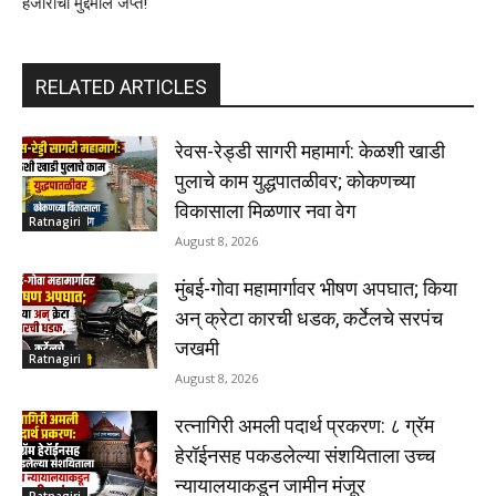
हजारांचा मुद्देमाल जप्त!
RELATED ARTICLES
रेवस-रेड्डी सागरी महामार्ग: केळशी खाडी
पुलाचे काम युद्धपातळीवर; कोकणच्या
विकासाला मिळणार नवा वेग
Ratnagiri
August 8, 2026
मुंबई-गोवा महामार्गावर भीषण अपघात; किया
अन् क्रेटा कारची धडक, कर्टेलचे सरपंच
जखमी
Ratnagiri
August 8, 2026
रत्नागिरी अमली पदार्थ प्रकरण: ८ ग्रॅम
हेरॉईनसह पकडलेल्या संशयिताला उच्च
न्यायालयाकडून जामीन मंजूर
Ratnagiri