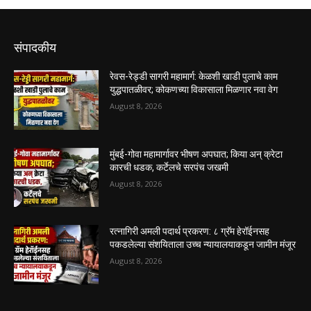
संपादकीय
रेवस-रेड्डी सागरी महामार्ग: केळशी खाडी पुलाचे काम
युद्धपातळीवर; कोकणच्या विकासाला मिळणार नवा वेग
August 8, 2026
मुंबई-गोवा महामार्गावर भीषण अपघात; किया अन् क्रेटा
कारची धडक, कर्टेलचे सरपंच जखमी
August 8, 2026
रत्नागिरी अमली पदार्थ प्रकरण: ८ ग्रॅम हेरॉईनसह
पकडलेल्या संशयिताला उच्च न्यायालयाकडून जामीन मंजूर
August 8, 2026