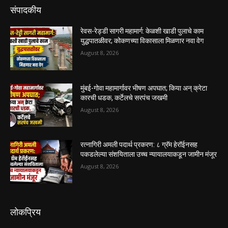
संपादकीय
रेवस-रेड्डी सागरी महामार्ग: केळशी खाडी पुलाचे काम
युद्धपातळीवर; कोकणच्या विकासाला मिळणार नवा वेग
August 8, 2026
मुंबई-गोवा महामार्गावर भीषण अपघात; किया अन् क्रेटा
कारची धडक, कर्टेलचे सरपंच जखमी
August 8, 2026
रत्नागिरी अमली पदार्थ प्रकरण: ८ ग्रॅम हेरॉईनसह
पकडलेल्या संशयिताला उच्च न्यायालयाकडून जामीन मंजूर
August 8, 2026
लोकप्रिय