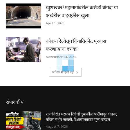
खुशखबर! महामार्गावरील कशेडी बोगदा या
अखेरीस वाहतूकीस खुला
April 1, 2023
कोकण रेल्वेतून विनातिकीट प्रवास
करणाऱ्यांना दणका
November 24, 2023
अधिक माहिती पहा
संपादकीय
रत्नागिरीत भरधाव रिक्षेची दुचाकीला पाठीमागून धडक;
महिला गंभीर जखमी, रिक्षाचालकावर गुन्हा दाखल
August 7, 2026