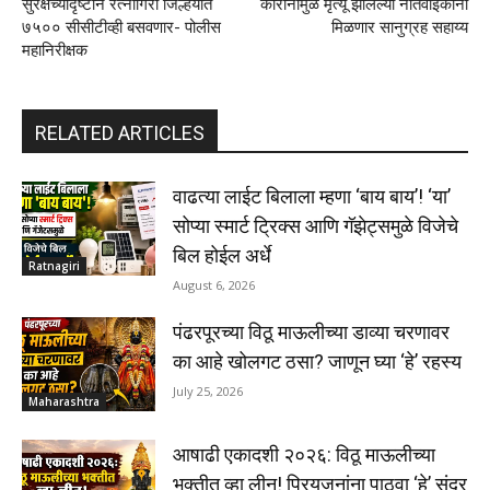
सुरक्षेच्यादृष्टीने रत्नागिरी जिल्हयात
कोरोनामुळे मृत्यू झालेल्या नातेवाईकांना
७५०० सीसीटीव्ही बसवणार- पोलीस
मिळणार सानुग्रह सहाय्य
महानिरीक्षक
RELATED ARTICLES
वाढत्या लाईट बिलाला म्हणा ‘बाय बाय’! ‘या’
सोप्या स्मार्ट ट्रिक्स आणि गॅझेट्समुळे विजेचे
बिल होईल अर्धे
Ratnagiri
August 6, 2026
पंढरपूरच्या विठू माऊलीच्या डाव्या चरणावर
का आहे खोलगट ठसा? जाणून घ्या ‘हे’ रहस्य
July 25, 2026
Maharashtra
आषाढी एकादशी २०२६: विठू माऊलीच्या
भक्तीत व्हा लीन! प्रियजनांना पाठवा ‘हे’ सुंदर