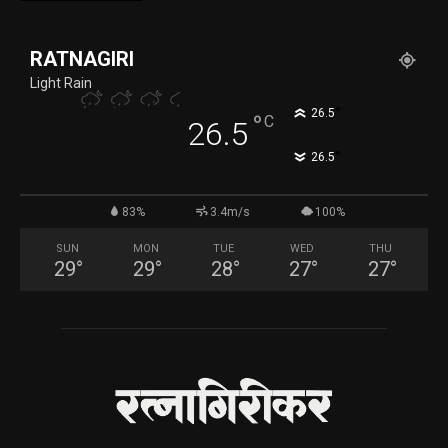
RATNAGIRI
Light Rain
°
26.5
°
C
26.5
°
26.5
83%
3.4m/s
100%
SUN
MON
TUE
WED
THU
29
°
29
°
28
°
27
°
27
°