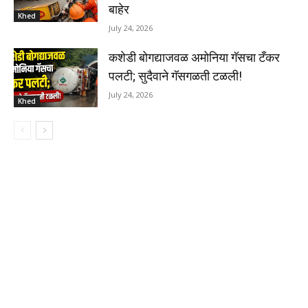
बाहेर
Khed
July 24, 2026
कशेडी बोगद्याजवळ अमोनिया गॅसचा टँकर
पलटी; सुदैवाने गॅसगळती टळली!
July 24, 2026
Khed