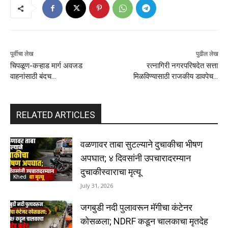
पूर्वीचा लेख
पुढील लेख
चिपळूण-कऱ्हाड मार्ग अवजड
रत्नागिरी नगरपरिषदेत सत्ता
वाहनांसाठी बंदच…
मिळविण्यासाठी राजकीय डावपेच…
RELATED ARTICLES
वळणावर ताबा सुटल्याने दुचाकीचा भीषण
अपघात; ४ दिवसांनी उपचारादरम्यान
दुचाकीस्वाराचा मृत्यू
Khed
July 31, 2026
जगबुडी नदी पुलावरून मॅगीचा कंटेनर
कोसळला; NDRF कडून चालकाचा मृतदेह