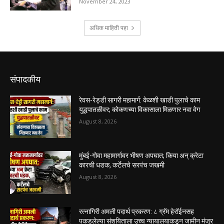
संपादकीय
रेवस-रेड्डी सागरी महामार्ग: केळशी खाडी पुलाचे काम
युद्धपातळीवर; कोकणच्या विकासाला मिळणार नवा वेग
August 8, 2026
मुंबई-गोवा महामार्गावर भीषण अपघात; किया अन् क्रेटा
कारची धडक, कर्टेलचे सरपंच जखमी
August 8, 2026
रत्नागिरी अमली पदार्थ प्रकरण: ८ ग्रॅम हेरॉईनसह
पकडलेल्या संशयिताला उच्च न्यायालयाकडून जामीन मंजूर