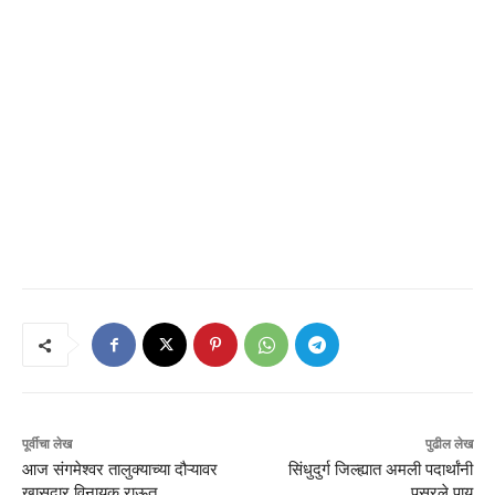
पूर्वीचा लेख
पुढील लेख
आज संगमेश्वर तालुक्याच्या दौऱ्यावर
सिंधुदुर्ग जिल्ह्यात अमली पदार्थांनी
खासदार विनायक राऊत
पसरले पाय