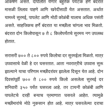
आकर्षण असते. दापोलीत येणारे बहुतेक पर्यटक हर्णे बंदरात
मासळी लिलाव पाहणे आणि खरेदीसाठी येत असतात. अर्थात
यामध्ये सुरमई, पापलेट आणि मोठी कोळंबी यालाच अधिक पसंती
असते. साहजिकच हर्णे बंदरात या मच्छीला चांगला भाव मिळतो.
बंदरात दोन किलोपासून ७ ते ८ किलोपर्यंतचे सुरमय नग उपलब्ध
होतात.
सरासरी ७०० ते ८०० रुपये किलोचा दर सुरमईला मिळतो. मात्र
उपवासाचे वेळी हे दर घसरतात. आता नवरात्रीचे उपवास सुरू
झाल्याने याचा परिणाम मच्छीदरांवर झालेला दिसून येत आहे. दोन
दिवसांपूर्वी ७०० ते ८०० रुपये किलो असलेला सुरमई दर
शनिवारी ३५० पर्यंत घसरला आहे. तर टायनी कोळंबी आणि
पापलेटचे दरही बऱ्याच प्रमाणात घसरले आहेत. त्यामुळे
मच्छीमारांचे मोठे नुकसान होत आहे. मात्र घसरलेल्या दराचा