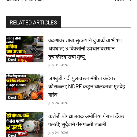
RELATED ARTICLES
वळणावर ताबा सुटल्याने दुचाकीचा भीषण
अपघात; ४ दिवसांनी उपचारादरम्यान
दुचाकीस्वाराचा मृत्यू
Khed
July 31, 2026
जगबुडी नदी पुलावरून मॅगीचा कंटेनर
कोसळला; NDRF कडून चालकाचा मृतदेह
बाहेर
Khed
July 24, 2026
कशेडी बोगद्याजवळ अमोनिया गॅसचा टँकर
पलटी; सुदैवाने गॅसगळती टळली!
July 24, 2026
Khed