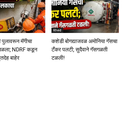
Khed
 पुलावरून मॅगीचा
कशेडी बोगद्याजवळ अमोनिया गॅसचा
ोसळला; NDRF कडून
टँकर पलटी; सुदैवाने गॅसगळती
तदेह बाहेर
टळली!