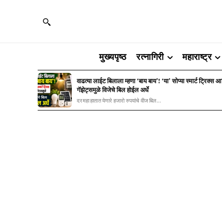
मुख्यपृष्ठ
रत्नागिरी
महाराष्ट्र
वाढत्या लाईट बिलाला म्हणा ‘बाय बाय’! ‘या’ सोप्या स्मार्ट ट्रिक्स 
गॅझेट्समुळे विजेचे बिल होईल अर्धे
दरमहा हातात येणारे हजारो रुपयांचे वीज बिल...