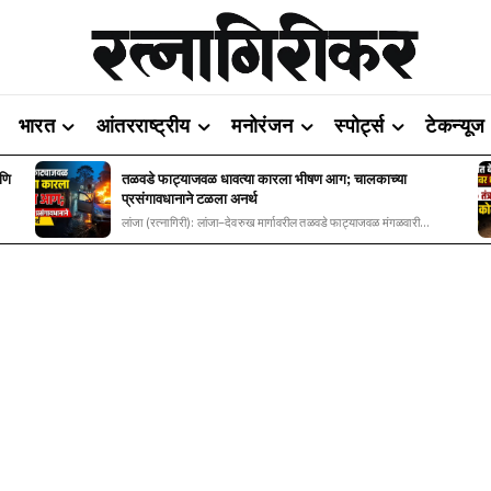
भारत
आंतरराष्ट्रीय
मनोरंजन
स्पोर्ट्स
टेकन्यूज
आणि
तळवडे फाट्याजवळ धावत्या कारला भीषण आग; चालकाच्या
प्रसंगावधानाने टळला अनर्थ
लांजा (रत्नागिरी): लांजा–देवरुख मार्गावरील तळवडे फाट्याजवळ मंगळवारी...