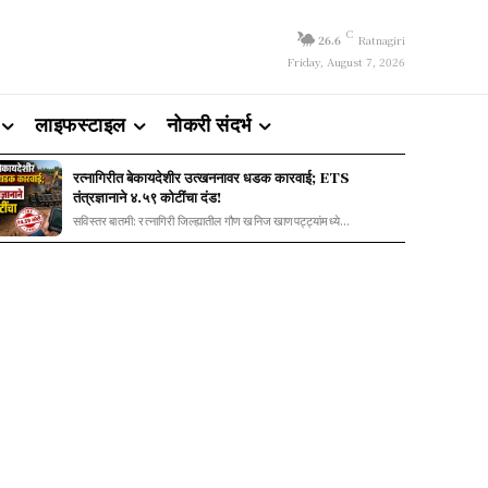
C
26.6
Ratnagiri
Friday, August 7, 2026
लाइफस्टाइल
नोकरी संदर्भ
रत्नागिरीत बेकायदेशीर उत्खननावर धडक कारवाई; ETS
तंत्रज्ञानाने ४.५९ कोटींचा दंड!
सविस्तर बातमी: रत्नागिरी जिल्ह्यातील गौण खनिज खाणपट्ट्यांमध्ये...