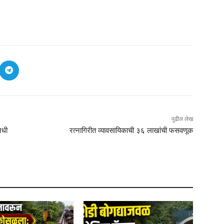
पुढील लेख
िधी
रत्नागिरीत व्यावसायिकाची ३६ लाखांची फसवणूक