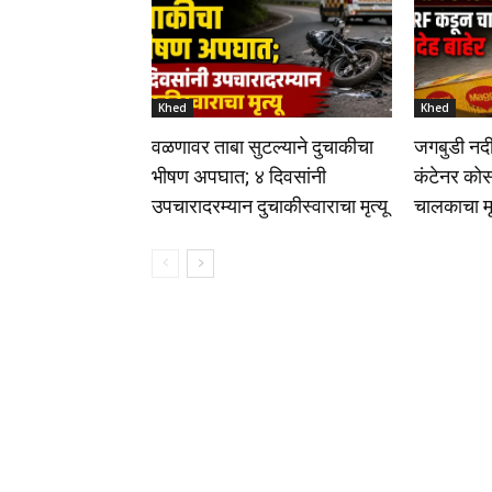
Khed
Khed
वळणावर ताबा सुटल्याने दुचाकीचा
जगबुडी नदी
भीषण अपघात; ४ दिवसांनी
कंटेनर क
उपचारादरम्यान दुचाकीस्वाराचा मृत्यू
चालकाचा मृ