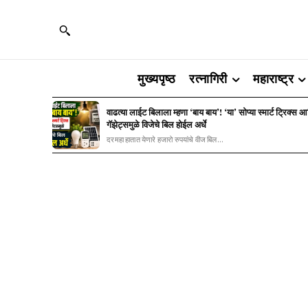
मुख्यपृष्ठ
रत्नागिरी
महाराष्ट्र
वाढत्या लाईट बिलाला म्हणा ‘बाय बाय’! ‘या’ सोप्या स्मार्ट ट्रिक्स 
गॅझेट्समुळे विजेचे बिल होईल अर्धे
दरमहा हातात येणारे हजारो रुपयांचे वीज बिल...