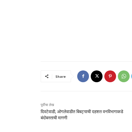
Share
पूर्वीचा लेख
दिवटेवाडी, ओगलेवाडीत बिबट्याची दहशत वनविभागाकडे
बंदोबस्ताची मागणी