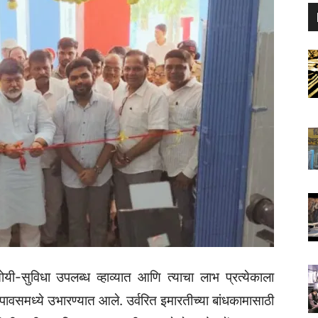
ोयी-सुविधा उपलब्ध व्हाव्यात आणि त्याचा लाभ प्रत्येकाला
र पावसमध्ये उभारण्यात आले. उर्वरित इमारतीच्या बांधकामासाठी