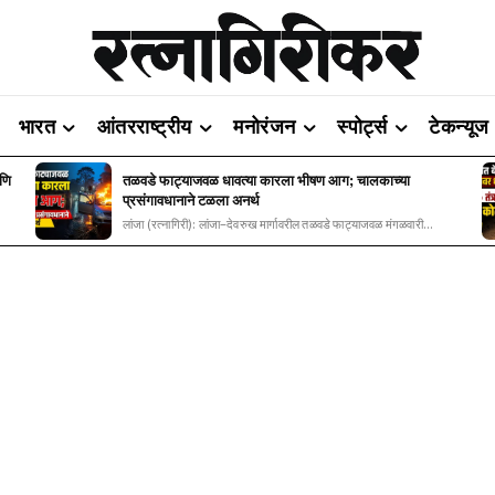
भारत
आंतरराष्ट्रीय
मनोरंजन
स्पोर्ट्स
टेकन्यूज
आणि
तळवडे फाट्याजवळ धावत्या कारला भीषण आग; चालकाच्या
प्रसंगावधानाने टळला अनर्थ
लांजा (रत्नागिरी): लांजा–देवरुख मार्गावरील तळवडे फाट्याजवळ मंगळवारी...