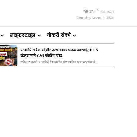
C
27.4
Ratnagiri
Thursday, August 6, 2026
लाइफस्टाइल
नोकरी संदर्भ
रत्नागिरीत बेकायदेशीर उत्खननावर धडक कारवाई; ETS
तंत्रज्ञानाने ४.५९ कोटींचा दंड!
सविस्तर बातमी: रत्नागिरी जिल्ह्यातील गौण खनिज खाणपट्ट्यांमध्ये...