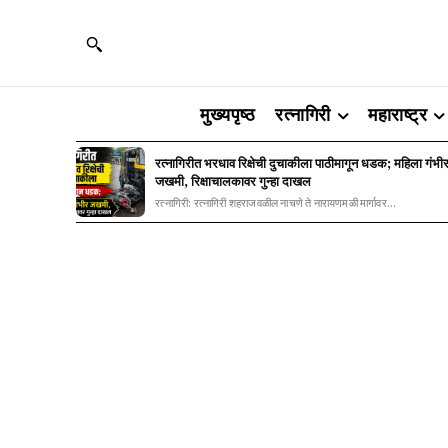
मुख्यपृष्ठ
रत्नागिरी
महाराष्ट्र
रत्नागिरीत भरधाव रिक्षेची दुचाकीला पाठीमागून धडक; महिला गंभी
जखमी, रिक्षाचालकावर गुन्हा दाखल
रत्नागिरी: रत्नागिरी शहराजवळील नाचणे ते नारायणमळी मार्गावर...