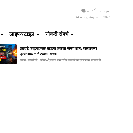
C
26.7
Ratnagiri
Saturday, August 8, 2026
लाइफस्टाइल
नोकरी संदर्भ
तळवडे फाट्याजवळ धावत्या कारला भीषण आग; चालकाच्या
प्रसंगावधानाने टळला अनर्थ
लांजा (रत्नागिरी): लांजा–देवरुख मार्गावरील तळवडे फाट्याजवळ मंगळवारी...