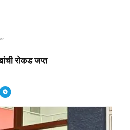
जप्त
खांची रोकड जप्त