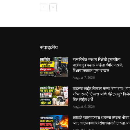
संपादकीय
रत्नागिरीत भरधाव रिक्षेची दुचाकीला
पाठीमागून धडक; महिला गंभीर जखमी,
रिक्षाचालकावर गुन्हा दाखल
August 7, 2026
वाढत्या लाईट बिलाला म्हणा ‘बाय बाय’! ‘या
सोप्या स्मार्ट ट्रिक्स आणि गॅझेट्समुळे विजे
बिल होईल अर्धे
August 6, 2026
तळवडे फाट्याजवळ धावत्या कारला भीषण
आग; चालकाच्या प्रसंगावधानाने टळला अन
August 5, 2026