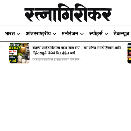
भारत
आंतरराष्ट्रीय
मनोरंजन
स्पोर्ट्स
टेकन्यूज
र
वाढत्या लाईट बिलाला म्हणा ‘बाय बाय’! ‘या’ सोप्या स्मार्ट ट्रिक्स आणि
गॅझेट्समुळे विजेचे बिल होईल अर्धे
दरमहा हातात येणारे हजारो रुपयांचे वीज बिल...