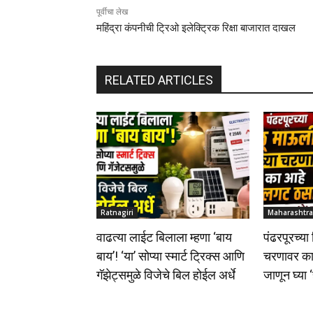
पूर्वीचा लेख
महिंद्रा कंपनीची ट्रिओ इलेक्ट्रिक रिक्षा बाजारात दाखल
RELATED ARTICLES
Ratnagiri
Maharashtra
वाढत्या लाईट बिलाला म्हणा ‘बाय
पंढरपूरच्या
बाय’! ‘या’ सोप्या स्मार्ट ट्रिक्स आणि
चरणावर क
गॅझेट्समुळे विजेचे बिल होईल अर्धे
जाणून घ्या ‘