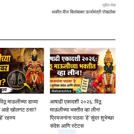
पुढील लेख
थकीत वीज बिलांबाबत ऊर्जामंत्री रोखठोक
Maharashtra
 विठू माऊलीच्या डाव्या
आषाढी एकादशी २०२६: विठू
ा आहे खोलगट ठसा?
माऊलीच्या भक्तीत व्हा लीन!
हे’ रहस्य
प्रियजनांना पाठवा ‘हे’ सुंदर शुभेच्छा
संदेश आणि स्टेटस