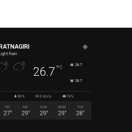
RATNAGIRI
Light Rain
°
26.7
°
C
26.7
°
26.7
86%
5.9m/s
76%
FRI
SAT
SUN
MON
TUE
27
°
29
°
29
°
29
°
28
°