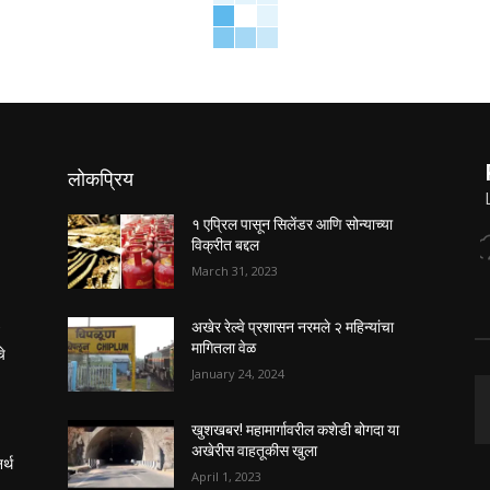
लोकप्रिय
१ एप्रिल पासून सिलेंडर आणि सोन्याच्या
विक्रीत बद्दल
March 31, 2023
अखेर रेल्वे प्रशासन नरमले २ महिन्यांचा
’
मागितला वेळ
चे
January 24, 2024
खुशखबर! महामार्गावरील कशेडी बोगदा या
अखेरीस वाहतूकीस खुला
र्थ
April 1, 2023