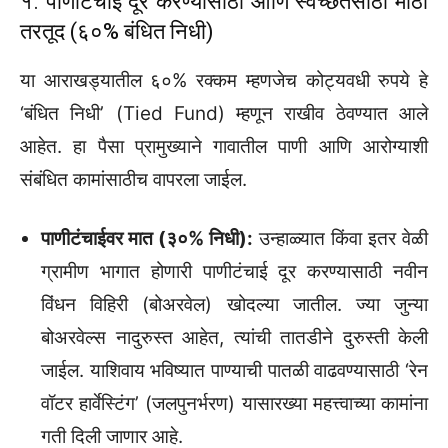
१. पाणीटंचाई दूर करण्यासाठी आणि स्वच्छतेसाठी मोठी
तरतूद (६०% बंधित निधी)
या आराखड्यातील ६०% रक्कम म्हणजेच कोट्यवधी रुपये हे
‘बंधित निधी’ (Tied Fund) म्हणून राखीव ठेवण्यात आले
आहेत. हा पैसा प्रामुख्याने गावातील पाणी आणि आरोग्याशी
संबंधित कामांसाठीच वापरला जाईल.
पाणीटंचाईवर मात (३०% निधी):
उन्हाळ्यात किंवा इतर वेळी
ग्रामीण भागात होणारी पाणीटंचाई दूर करण्यासाठी नवीन
विंधन विहिरी (बोअरवेल) खोदल्या जातील. ज्या जुन्या
बोअरवेल्स नादुरुस्त आहेत, त्यांची तातडीने दुरुस्ती केली
जाईल. याशिवाय भविष्यात पाण्याची पातळी वाढवण्यासाठी ‘रेन
वॉटर हार्वेस्टिंग’ (जलपुनर्भरण) यासारख्या महत्त्वाच्या कामांना
गती दिली जाणार आहे.