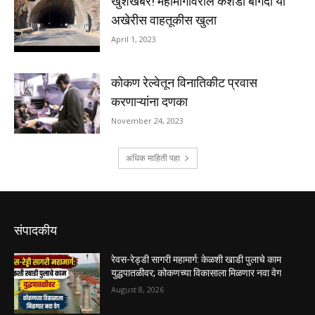
संपादकीय
रेवस-रेड्डी सागरी महामार्ग: केळशी खाडी पुलाचे काम
युद्धपातळीवर; कोकणच्या विकासाला मिळणार नवा वेग
August 8, 2026