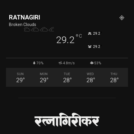
RATNAGIRI
Broken Clouds
°
29.2
°
C
29.2
°
29.2
70%
4.8m/s
53%
SUN
MON
TUE
WED
THU
29
°
29
°
28
°
28
°
28
°