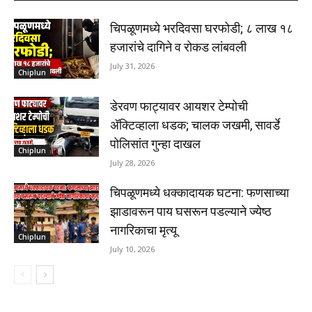
चिपळूणमध्ये भरदिवसा घरफोडी; ८ लाख १८
हजारांचे दागिने व रोकड लांबवली
July 31, 2026
Chiplun
डेरवण फाट्यावर आयशर टेम्पोची
अ‍ॅक्टिव्हाला धडक; चालक जखमी, सावर्डे
पोलिसांत गुन्हा दाखल
Chiplun
July 28, 2026
चिपळूणमध्ये धक्कादायक घटना: फणसाच्या
झाडावरून पाय घसरून पडल्याने ज्येष्ठ
नागरिकाचा मृत्यू
Chiplun
July 10, 2026