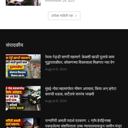
संपादकीय
रेवस-रेड्डी सागरी महामार्ग: केळशी खाडी पुलाचे काम
युद्धपातळीवर; कोकणच्या विकासाला मिळणार नवा वेग
August 8, 2026
मुंबई-गोवा महामार्गावर भीषण अपघात; किया अन् क्रेटा
कारची धडक, कर्टेलचे सरपंच जखमी
August 8, 2026
रत्नागिरी अमली पदार्थ प्रकरण: ८ ग्रॅम हेरॉईनसह
पकडलेल्या संशयिताला उच्च न्यायालयाकडून जामीन मंजूर