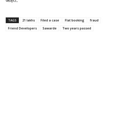
आहेत.
TAGS
21 lakhs
Filed a case
Flat booking
fraud
Friend Developers
Sawarde
Two years passed