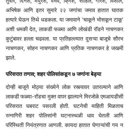
तुषार, दिनेश, मयुरेश, वैभव, क्रिश, साहिल, गौरेश, विशाल,
अभिषेक आणि इतर सुमारे २२ जणांचा जमाव हातात घातक
हत्यारे घेऊन तिथे धडकला. या जमावाने ‘चाकूने भोसकून टाकू’
अशी धमकी देत, लाकडी फळ्या आणि लोखंडी रॉडने नाचणकर
कुटुंबावर हल्ला चढवला. या प्रतिहल्ल्यात दुसऱ्या बाजूचे सौरभ
नाचणकर, सोहन नाचणकर आणि प्रतिक नाचणकर हे जखमी
झाले.
परिसरात तणाव; शहर पोलिसांकडून ७ जणांना बेड्या
दोन्ही बाजूने मोठ्या संख्येने लोक रस्त्यावर उतरल्याने आणि
लाकडी फळ्या-रॉडचा मुक्त वापर झाल्याने मिरजोळे एमआयडीसी
परिसरात घबराट पसरली होती. घटनेची माहिती मिळताच
रत्नागिरी शहर पोलिसांनी घटनास्थळी धाव घेतली आणि
परिस्थिती नियंत्रणात आणली. कायदा हातात घेणाऱ्यांची गय न