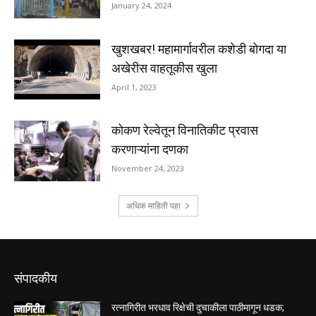
संपादकीय
रत्नागिरीत भरधाव रिक्षेची दुचाकीला पाठीमागून धडक;