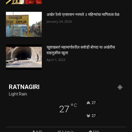
अखेर रेल्वे प्रशासन नरमले २ महिन्यांचा मागितला वेळ
January 24, 2024
खुशखबर! महामार्गावरील कशेडी बोगदा या अखेरीस
वाहतूकीस खुला
April 1, 2023
RATNAGIRI
Light Rain
°
27
°
C
27
°
27
84%
6.6m/s
58%