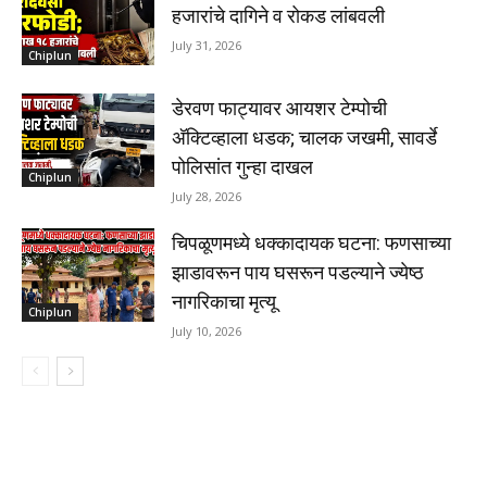
हजारांचे दागिने व रोकड लांबवली
July 31, 2026
Chiplun
डेरवण फाट्यावर आयशर टेम्पोची
अ‍ॅक्टिव्हाला धडक; चालक जखमी, सावर्डे
पोलिसांत गुन्हा दाखल
Chiplun
July 28, 2026
चिपळूणमध्ये धक्कादायक घटना: फणसाच्या
झाडावरून पाय घसरून पडल्याने ज्येष्ठ
नागरिकाचा मृत्यू
Chiplun
July 10, 2026