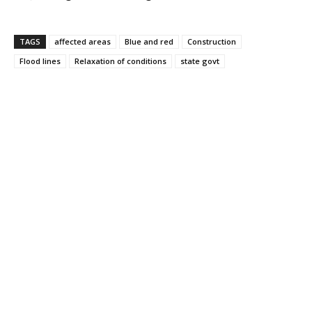
TAGS
affected areas
Blue and red
Construction
Flood lines
Relaxation of conditions
state govt