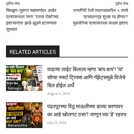
पूर्वीचा लेख
पुढील लेख
चिपळूण-गुहागर महामार्गावर अखेर
रत्नागिरी रेल्वे स्थानकावरील ५ रुपये
प्रशासनाला जाग! ‘रास्ता रोको’च्या
प्रसाधनगृह शुल्क रद्द होणार?
इशाऱ्यानंतर झाडे-झुडपे हटवण्यास
युवासेनेचा प्रशासनाला कडक इशारा
सुरुवात
RELATED ARTICLES
वाढत्या लाईट बिलाला म्हणा ‘बाय बाय’! ‘या’
सोप्या स्मार्ट ट्रिक्स आणि गॅझेट्समुळे विजेचे
बिल होईल अर्धे
Ratnagiri
August 6, 2026
पंढरपूरच्या विठू माऊलीच्या डाव्या चरणावर
का आहे खोलगट ठसा? जाणून घ्या ‘हे’ रहस्य
July 25, 2026
Maharashtra