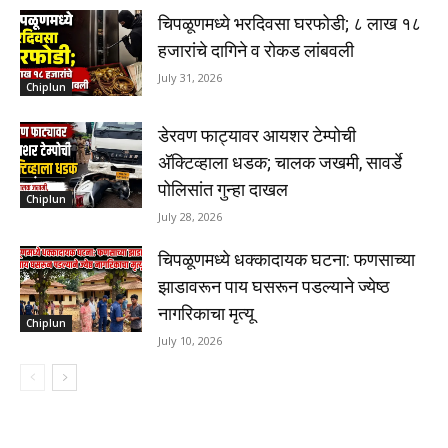
चिपळूणमध्ये भरदिवसा घरफोडी; ८ लाख १८
हजारांचे दागिने व रोकड लांबवली
July 31, 2026
Chiplun
डेरवण फाट्यावर आयशर टेम्पोची
अ‍ॅक्टिव्हाला धडक; चालक जखमी, सावर्डे
पोलिसांत गुन्हा दाखल
Chiplun
July 28, 2026
चिपळूणमध्ये धक्कादायक घटना: फणसाच्या
झाडावरून पाय घसरून पडल्याने ज्येष्ठ
नागरिकाचा मृत्यू
Chiplun
July 10, 2026