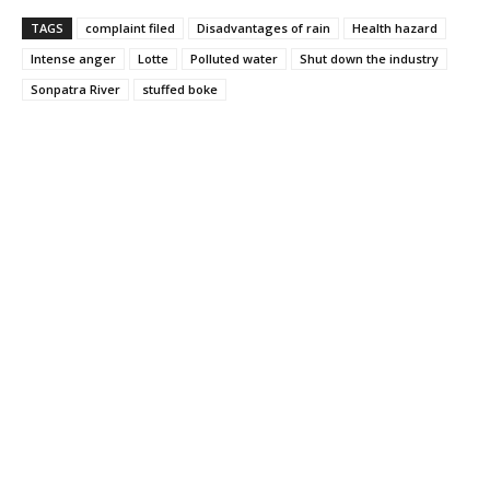
TAGS
complaint filed
Disadvantages of rain
Health hazard
Intense anger
Lotte
Polluted water
Shut down the industry
Sonpatra River
stuffed boke