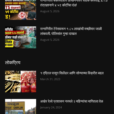
रत्नागिरीत बेकायदेशीर उत्खननावर धडक कारवाई; ETS
तंत्रज्ञानाने ४.५९ कोटींचा दंड!
August 5, 2026
रत्नागिरीत टेरेसवरून १.८५ लाखांची मच्छीमार जाळी
लांबवली; पोलिसांत गुन्हा दाखल
August 5, 2026
लोकप्रिय
१ एप्रिल पासून सिलेंडर आणि सोन्याच्या विक्रीत बद्दल
March 31, 2023
अखेर रेल्वे प्रशासन नरमले २ महिन्यांचा मागितला वेळ
January 24, 2024