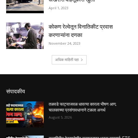
संपादकीय
तळवडे फाट्याजवळ धावत्या कारला भीषण आग;
चालकाच्या प्रसंगावधानाने टळला अनर्थ
August 5, 2026