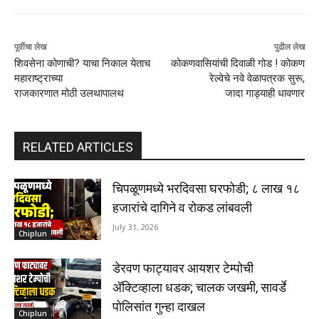
पूर्वीचा लेख
पुढील लेख
शिवसेना कोणाची? याचा निकाल येताच
कोकणवासियांची दिवाळी गोड ! कोकण
महाराष्ट्राच्या
रेल्वेचे नवे वेळापत्रक सुरू,
राजकारणात मोठी उलथापालथ
जादा गाड्याही धावणार
RELATED ARTICLES
चिपळूणमध्ये भरदिवसा घरफोडी; ८ लाख १८
हजारांचे दागिने व रोकड लांबवली
July 31, 2026
Chiplun
डेरवण फाट्यावर आयशर टेम्पोची
अ‍ॅक्टिव्हाला धडक; चालक जखमी, सावर्डे
पोलिसांत गुन्हा दाखल
Chiplun