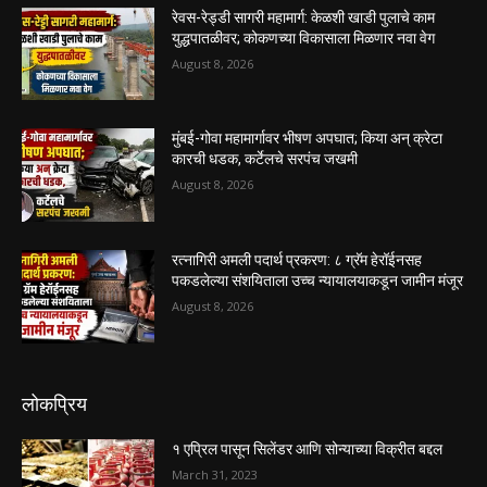
रेवस-रेड्डी सागरी महामार्ग: केळशी खाडी पुलाचे काम
युद्धपातळीवर; कोकणच्या विकासाला मिळणार नवा वेग
August 8, 2026
मुंबई-गोवा महामार्गावर भीषण अपघात; किया अन् क्रेटा
कारची धडक, कर्टेलचे सरपंच जखमी
August 8, 2026
रत्नागिरी अमली पदार्थ प्रकरण: ८ ग्रॅम हेरॉईनसह
पकडलेल्या संशयिताला उच्च न्यायालयाकडून जामीन मंजूर
August 8, 2026
लोकप्रिय
१ एप्रिल पासून सिलेंडर आणि सोन्याच्या विक्रीत बद्दल
March 31, 2023