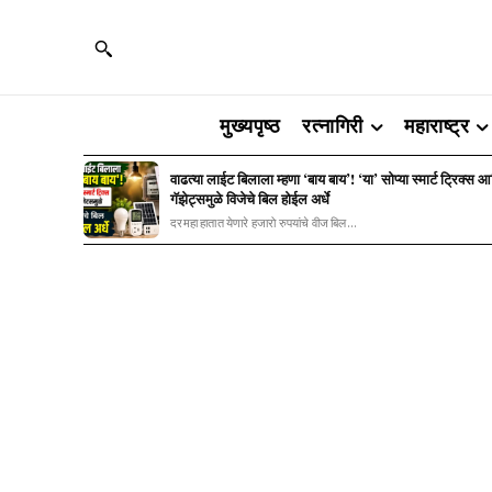
मुख्यपृष्ठ
रत्नागिरी
महाराष्ट्र
वाढत्या लाईट बिलाला म्हणा ‘बाय बाय’! ‘या’ सोप्या स्मार्ट ट्रिक्स 
गॅझेट्समुळे विजेचे बिल होईल अर्धे
दरमहा हातात येणारे हजारो रुपयांचे वीज बिल...