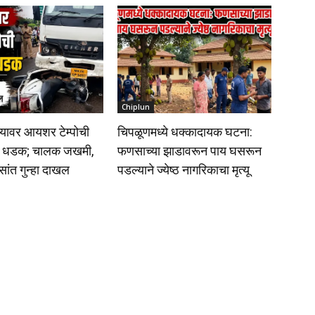
Chiplun
यावर आयशर टेम्पोची
चिपळूणमध्ये धक्कादायक घटना:
ाला धडक; चालक जखमी,
फणसाच्या झाडावरून पाय घसरून
िसांत गुन्हा दाखल
पडल्याने ज्येष्ठ नागरिकाचा मृत्यू