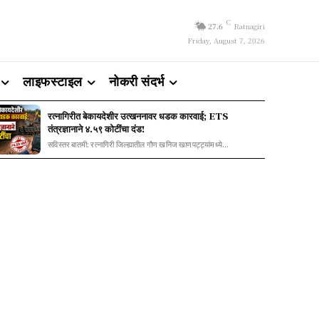
C
27.6
Ratnagiri
Friday, August 7, 2026
लाइफस्टाइल
नोकरी संदर्भ
रत्नागिरीत बेकायदेशीर उत्खननावर धडक कारवाई; ETS
तंत्रज्ञानाने ४.५९ कोटींचा दंड!
सविस्तर बातमी: रत्नागिरी जिल्ह्यातील गौण खनिज खाणपट्ट्यांमध्ये...