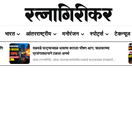
भारत
आंतरराष्ट्रीय
मनोरंजन
स्पोर्ट्स
टेकन्यूज
आणि
तळवडे फाट्याजवळ धावत्या कारला भीषण आग; चालकाच्या
प्रसंगावधानाने टळला अनर्थ
लांजा (रत्नागिरी): लांजा–देवरुख मार्गावरील तळवडे फाट्याजवळ मंगळवारी...