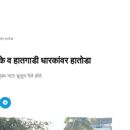
ंवर हातोडा
े व हातगाडी धारकांवर हातोडा
्य गटर बूजून गेले होते.