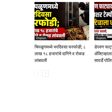
Chiplun
Chiplun
चिपळूणमध्ये भरदिवसा घरफोडी; ८
डेरवण फाट्
लाख १८ हजारांचे दागिने व रोकड
अ‍ॅक्टिव्ह
लांबवली
सावर्डे पोल