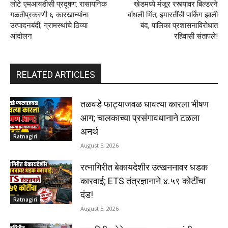
लोटे एमआयडीसी प्रदूषण: रासायनिक
खेडमध्ये मंजूर रस्त्यावर बिल्डरने
गळतीप्रकरणी ६ कारखान्यांना
बांधली भिंत; इमारतींची पार्किंग झाली
उत्पादनबंदी; ग्रामस्थांचे ठिय्या
बंद, पालिका प्रशासनाविरोधात
आंदोलन
रहिवासी संतापले!
RELATED ARTICLES
तळवडे फाट्याजवळ धावत्या कारला भीषण
आग; चालकाच्या प्रसंगावधानाने टळला
अनर्थ
Ratnagiri
August 5, 2026
रत्नागिरीत बेकायदेशीर उत्खननावर धडक
कारवाई; ETS तंत्रज्ञानाने ४.५९ कोटींचा
दंड!
Ratnagiri
August 5, 2026