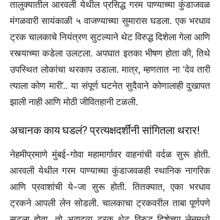
तालुक्यातील आरवली येथील प्रसिद्ध गरम पाण्याच्या कुंडाजवळ
मंगळवारी सायंकाळी ५ वाजण्याच्या सुमारास घडला. एक भरधाव
ट्रक चालकाचे नियंत्रण सुटल्याने थेट विरुद्ध दिशेला गेला आणि
रस्त्याच्या कडेला उलटला. अपघात इतका भीषण होता की, तिथे
उपस्थित लोकांचा थरकाप उडाला. मात्र, म्हणतात ना ‘देव तारी
त्याला कोण मारी’.. या संपूर्ण घटनेत सुदैवाने कोणालाही दुखापत
झाली नाही आणि मोठी जीवितहानी टळली.
अचानक काय घडलं? प्रत्यक्षदर्शींनी सांगितला थरार!
नेहमीप्रमाणे मुंबई-गोवा महामार्गावर वाहनांची वर्दळ सुरू होती.
आरवली येथील गरम पाण्याच्या कुंडाजवळही स्थानिक नागरिक
आणि प्रवाशांची ये-जा सुरू होती. तितक्यात, एका भरधाव
ट्रकने आपली लेन सोडली. चालकाचा ट्रकवरील ताबा पूर्णपणे
सुटला होता. तो अवाढव्य ट्रक थेट विरुद्ध दिशेच्या लेनमध्ये