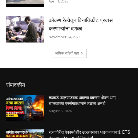
संपादकीय
तळवडे फाट्याजवळ धावत्या कारला भीषण आग;
चालकाच्या प्रसंगावधानाने टळला अनर्थ
August 5, 2026
रत्नागिरीत बेकायदेशीर उत्खननावर धडक कारवाई; ETS
तंत्रज्ञानाने ४.५९ कोटींचा दंड!